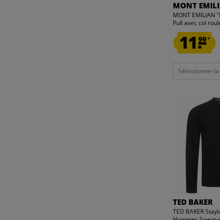
MONT EMIL
MONT EMILIAN 
Pull avec col rou
11.
99
*
Sélectionner la t
TED BAKER
TED BAKER Stayl
Hommes Sweat-s