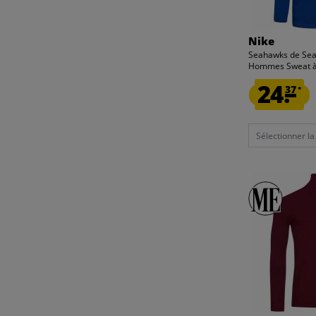
FANATICS
XL
LYLE AND SCOTT
2XL
MONT EMILIAN
Nike
3XL
Seahawks de Seat
NIKE
122
Hommes Sweat à 
TED BAKER
FERMER
134
24.
37
*
ZEUS
146
FERMER
Sélectionner la t