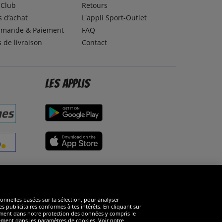
lClub
Retours
 d’achat
L'appli Sport-Outlet
mande & Paiement
FAQ
s de livraison
Contact
Les applis
éseaux sociaux
ionnelles basées sur ta sélection, pour analyser
s publicitaires conformes à tes intérêts. En cliquant sur
arément dans notre protection des données y compris le
rément dans les paramètres de cookies. Voir notre