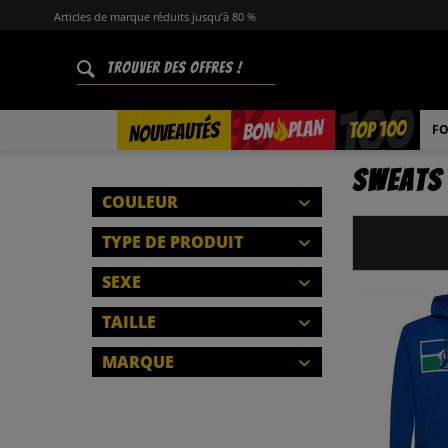
Articles de marque réduits jusqu’à 80 %
%
TOP 100
PLAN
NOUVEAUTÉS
BON
FO
Sweats 
COULEUR
TYPE DE PRODUIT
SWEATS À CAPUCHE
SEXE
FERMER
SWEAT-SHIRTS ET PULLS
HOMMES
TAILLE
FERMER
XS
MARQUE
FERMER
S
BEN SHERMAN
M
CAPELLI SPORT
L