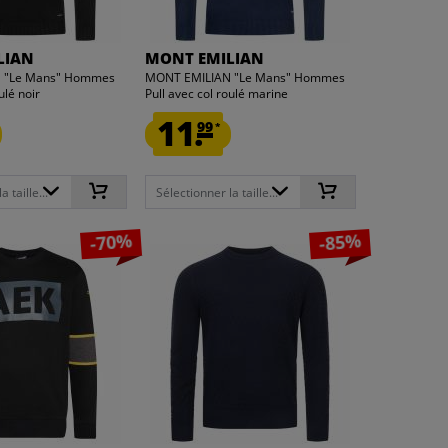
LIAN
MONT EMILIAN
 "Le Mans" Hommes
MONT EMILIAN "Le Mans" Hommes
ulé noir
Pull avec col roulé marine
11.
99
*
 taille...
Sélectionner la taille...
-70%
-85%