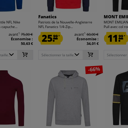
Fanatics
MONT EMI
tle NFL Nike
Patriots de la Nouvelle-Angleterre
MONT EMILIAN
capuche...
NFL Fanatics 1/4-Zip...
Pull avec col ro
1
1
avant
75,00 €
25.
avant
60,00 €
11.
99
99
*
*
Économise :
Économise :
50,63 €
34,01 €
aille...
Sélectionner la taille...
Sélectionner la
-66%