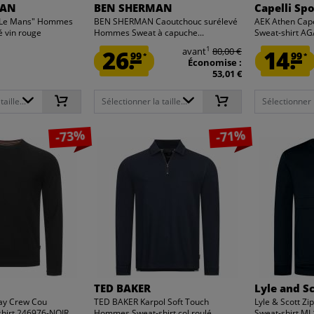
IAN
BEN SHERMAN
Capelli Spo
"Le Mans" Hommes
BEN SHERMAN Caoutchouc surélevé
AEK Athen Cap
lé vin rouge
Hommes Sweat à capuche...
Sweat-shirt A
1
26.
avant
80,00 €
14.
99
99
*
*
Économise :
53,01 €
aille...
Sélectionner la taille...
Sélectionner la
-73%
-71%
TED BAKER
Lyle and S
ay Crew Cou
TED BAKER Karpol Soft Touch
Lyle & Scott Z
hirt 246976-NOIR
Hommes Sweat-shirt col roulé...
Sweat-shirt M