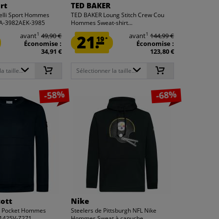
rt
TED BAKER
elli Sport Hommes
TED BAKER Loung Stitch Crew Cou
GA-3982AEK-3985
Hommes Sweat-shirt...
1
1
avant
49,90 €
21.
avant
144,99 €
19
*
Économise :
Économise :
34,91 €
123,80 €
 taille...
Sélectionner la taille...
-58%
-68%
cott
Nike
ip Pocket Hommes
Steelers de Pittsburgh NFL Nike
L1425V-Z271
Hommes Sweat à capuche...