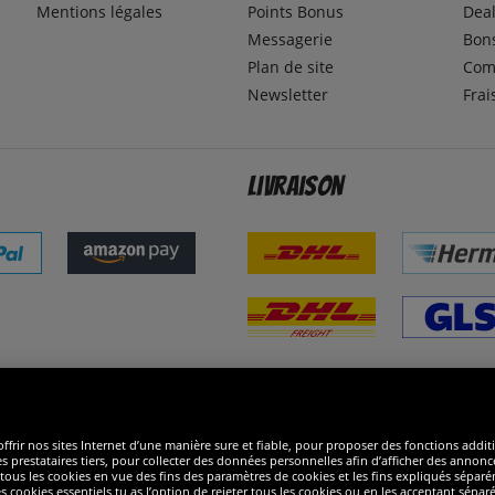
Mentions légales
Points Bonus
Dea
Messagerie
Bons
Plan de site
Com
Newsletter
Frai
Livraison
ommes excellents
R
ffrir nos sites Internet d’une manière sure et fiable, pour proposer des fonctions addit
es prestataires tiers, pour collecter des données personnelles afin d’afficher des annonce
 de tous les cookies en vue des fins des paramètres de cookies et les fins expliqués sép
s cookies essentiels tu as l’option de rejeter tous les cookies ou en les acceptant sépa