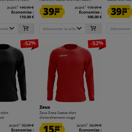
1
1
avant
149,99 €
39.
avant
139,99 €
39.
99
99
*
*
Économise :
Économise :
110,00 €
100,00 €
aille...
Sélectionner la taille...
Sélectionner la
-52%
-52%
Zeus
shirt
Zeus Enea Sweat-shirt
oir
d'entraînement rouge
1
1
avant
32,99 €
15.
avant
32,99 €
99
*
Économise :
Économise :