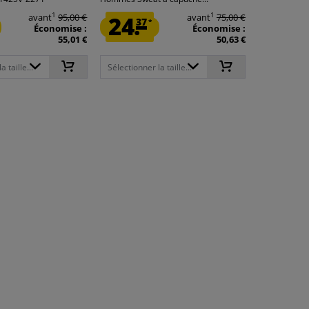
1
1
avant
95,00 €
24.
avant
75,00 €
37
*
Économise :
Économise :
55,01 €
50,63 €
 taille...
Sélectionner la taille...