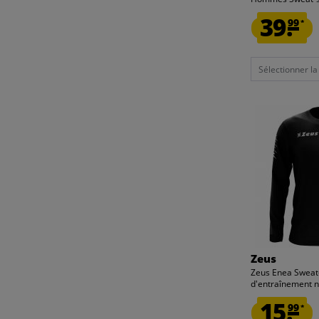
39.
99
*
Sélectionner la t
Zeus
Zeus Enea Sweat-
d'entraînement n
15.
99
*