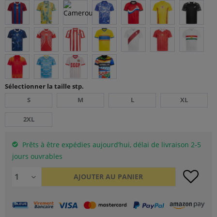
Sélectionner la taille stp.
S
M
L
XL
2XL
Prêts à être expédies aujourd’hui, délai de livraison 2-5
jours ouvrables
AJOUTER AU
PANIER