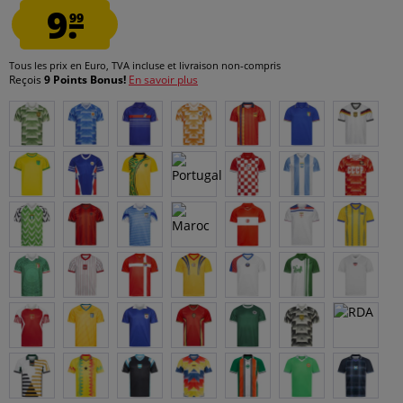
9.
99
Tous les prix en Euro, TVA incluse et
livraison non-compris
Reçois
9 Points Bonus!
En savoir plus