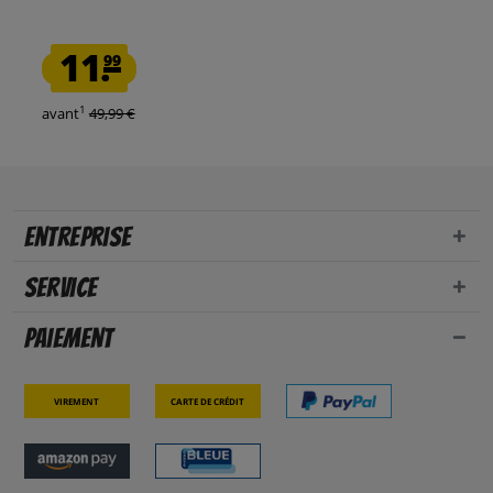
11.
99
1
avant
49,99 €
Entreprise
Service
Paiement
Virement
Carte de crédit