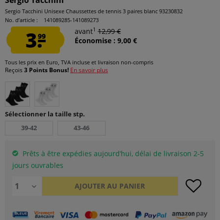
Sergio Tacchini
Sergio Tacchini Unisexe Chaussettes de tennis 3 paires blanc 93230832
No. d’article :
141089285-141089273
1
3.
avant
12,99 €
99
Économise : 9,00 €
Tous les prix en Euro, TVA incluse et
livraison non-compris
Reçois
3 Points Bonus!
En savoir plus
Sélectionner la taille stp.
39-42
43-46
Prêts à être expédies aujourd’hui, délai de livraison 2-5
jours ouvrables
AJOUTER AU
PANIER