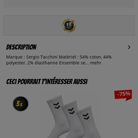
Description
Marque : Sergio Tacchini Matériel : 54% coton, 44%
polyester, 2% élasthanne Ensemble se...
mehr
Ceci pourrait t’intéresser aussi
-75%
3
3
x
x