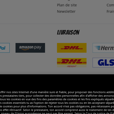
Plan de site
Com
Newsletter
Frai
Livraison
ommes excellents
R
ffrir nos sites Internet d’une manière sure et fiable, pour proposer des fonctions addit
es prestataires tiers, pour collecter des données personnelles afin d’afficher des annonce
 de tous les cookies en vue des fins des paramètres de cookies et les fins expliqués sép
s cookies essentiels tu as l’option de rejeter tous les cookies ou en les acceptant sépa
 cookies pour plus d’informations. Ton accord n’est pas obligatoire, pas nécessaire pour
ffet rétroactif. Selon le prestataire, ton accord comprend aussi le traitement de tes do
iveau de l’Union européenne ne peut pas être garanti. Selon la Cour de justice de l’Un