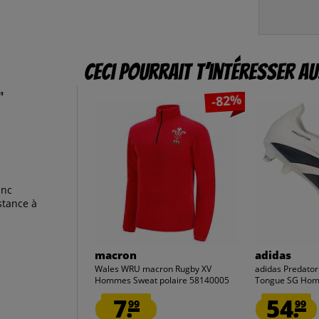
Ceci pourrait t’intéresser au
"
-82%
anc
stance à
macron
adidas
Wales WRU macron Rugby XV
adidas Predator
Hommes Sweat polaire 58140005
Tongue SG Hom
7.
54.
99
99