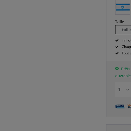
Taille
tail
Fini c’
Chaqu
Tout 
Prêts 
ouvrable