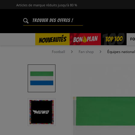
Articles de marque réduits jusqu’à 80 %
%
TOP 100
PLAN
NOUVEAUTÉS
BON
FO
Football
Fan shop
Équipes nationa