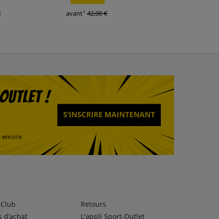
1
1
€
avant
42,00 €
avant
52,90 €
lClub
Retours
 d’achat
L'appli Sport-Outlet