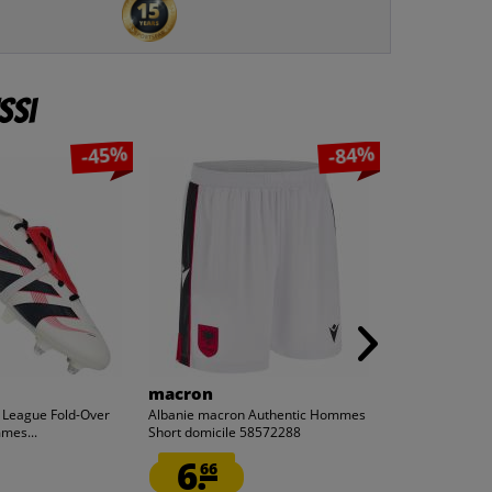
ssi
-45%
-84%
macron
Joma
 League Fold-Over
Albanie macron Authentic Hommes
Joma ÉLITE VII
mes...
Short domicile 58572288
Sweat-shirt 10
6.
5.
66
00