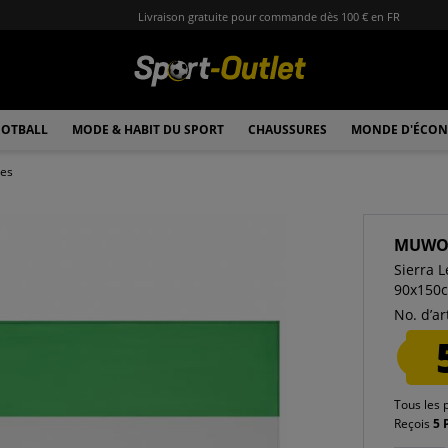
Livraison gratuite pour commande dès 100 € en FR
OTBALL
MODE & HABIT DU SPORT
CHAUSSURES
MONDE D'ÉCON
les
MUW
Sierra 
90x150
No. d’art
Tous les 
Reçois
5 