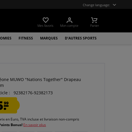
Change language:
Mes favoris
Mon compte
Panier
OMIES
FITNESS
MARQUES
D’AUTRES SPORTS
O
Léone MUWO "Nations Together" Drapeau
cm
icle :
92382176-92382173
5.
99
prix en Euro, TVA incluse et
livraison non-compris
Points Bonus!
En savoir plus