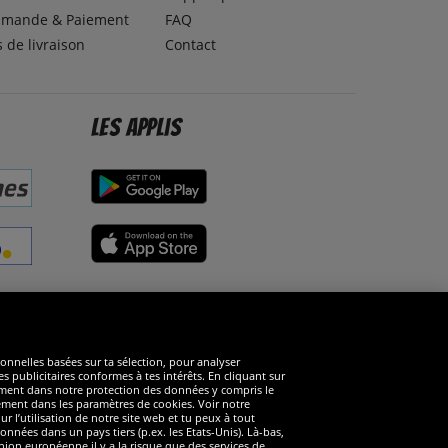
mande & Paiement
FAQ
s de livraison
Contact
Les applis
éseaux sociaux
ionnelles basées sur ta sélection, pour analyser
s publicitaires conformes à tes intérêts. En cliquant sur
arément dans notre protection des données y compris le
rément dans les paramètres de cookies. Voir notre
 l’utilisation de notre site web et tu peux à tout
nnées dans un pays tiers (p.ex. les Etats-Unis). Là-bas,
ion européenne il y a la risque que des services de