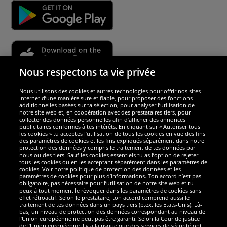
Nous respectons ta vie privée
Nous utilisons des cookies et autres technologies pour offrir nos sites
Sécurité
Internet d’une manière sure et fiable, pour proposer des fonctions
additionnelles basées sur ta sélection, pour analyser l’utilisation de
notre site web et, en coopération avec des prestataires tiers, pour
Nous sommes excellents
collecter des données personnelles afin d’afficher des annonces
publicitaires conformes à tes intérêts. En cliquant sur « Autoriser tous
les cookies » tu acceptes l’utilisation de tous les cookies en vue des fins
des paramètres de cookies et les fins expliqués séparément dans notre
protection des données y compris le traitement de tes données par
nous ou des tiers. Sauf les cookies essentiels tu as l’option de rejeter
tous les cookies ou en les acceptant séparément dans les paramètres de
cookies. Voir notre politique de protection des données et les
paramètres de cookies pour plus d’informations. Ton accord n’est pas
obligatoire, pas nécessaire pour l’utilisation de notre site web et tu
peux à tout moment le révoquer dans les paramètres de cookies sans
effet rétroactif. Selon le prestataire, ton accord comprend aussi le
traitement de tes données dans un pays tiers (p.ex. les Etats-Unis). Là-
bas, un niveau de protection des données correspondant au niveau de
l’Union européenne ne peut pas être garanti. Selon la Cour de justice
de l’Union européenne il y a la risque que des services de sécurité ont