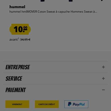
hummel
hummel hmlMOVER Coton Sweat à capuche Hommes Sweat à...
10.
00
1
avant
34,95 €
Entreprise
Service
Paiement
Virement
Carte de crédit