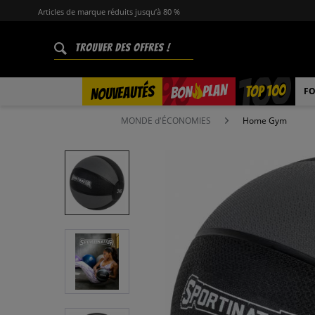
Articles de marque réduits jusqu’à 80 %
%
TOP 100
PLAN
NOUVEAUTÉS
BON
FO
MONDE d'ÉCONOMIES
Home Gym