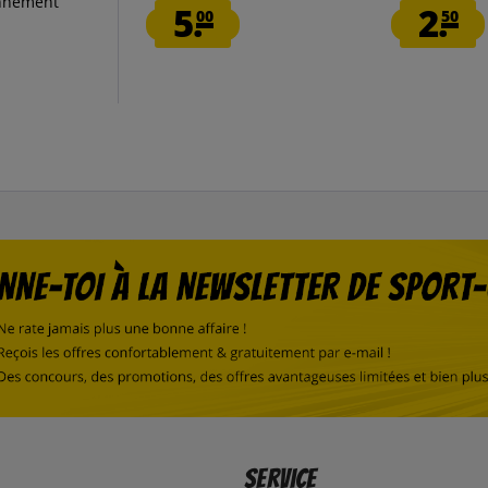
onnement
5.
2.
00
50
Service