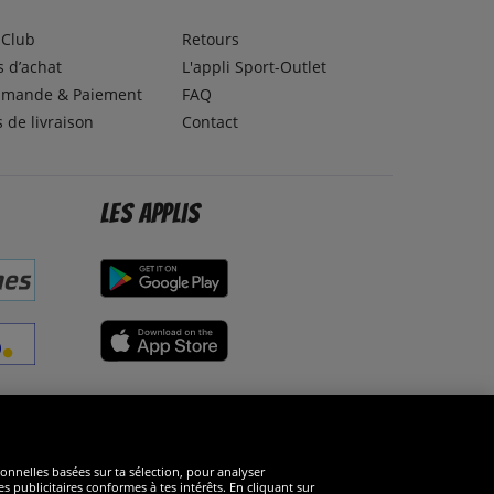
lClub
Retours
 d’achat
L'appli Sport-Outlet
mande & Paiement
FAQ
s de livraison
Contact
Les applis
éseaux sociaux
ionnelles basées sur ta sélection, pour analyser
s publicitaires conformes à tes intérêts. En cliquant sur