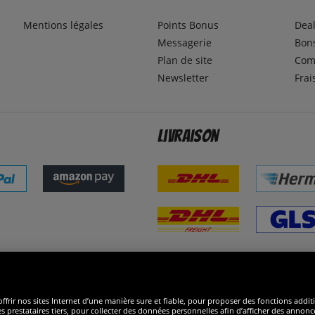
Mentions légales
Points Bonus
Dea
Messagerie
Bons
Plan de site
Com
Newsletter
Frai
Livraison
ommes excellents
R
ffrir nos sites Internet d’une manière sure et fiable, pour proposer des fonctions addit
es prestataires tiers, pour collecter des données personnelles afin d’afficher des annonce