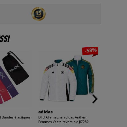
ssi
-58%
adidas
Dickies
d Bandes élastiques
DFB Allemagne adidas Anthem
Dickies Action 
Femmes Veste réversible JI7282
Hommes Pantalon