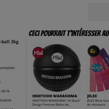
Ceci pourrait t’intéresser au
ball 3kg
6
6
x
x
sensation
s
 de la
HIDETOSHI WAKASHIMA
JELEX
dination
HIDETOSHI WAKASHIMA "All Black"
JELEX Work Har
Design Premium Ballon de...
de résistance