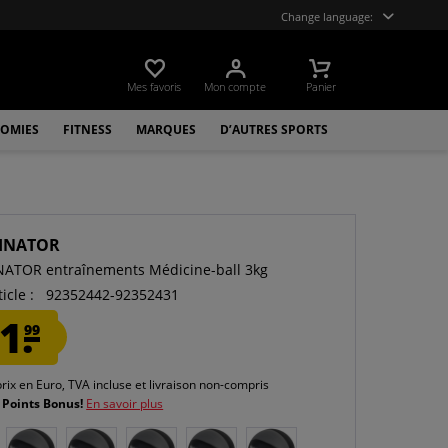
Change language:
Mes favoris
Mon compte
Panier
OMIES
FITNESS
MARQUES
D’AUTRES SPORTS
INATOR
ATOR entraînements Médicine-ball 3kg
icle :
92352442-92352431
1.
99
prix en Euro, TVA incluse et
livraison non-compris
 Points Bonus!
En savoir plus