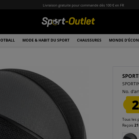
Livraison gratuite pour commande dès 100 € en FR
OTBALL
MODE & HABIT DU SPORT
CHAUSSURES
MONDE D'ÉCON
SPORT
SPORTIN
No. d’art
2
Tous les 
Reçois
21