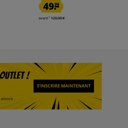
49.
10.
99
00
1
1
avant
120,00 €
avant
45,00 €