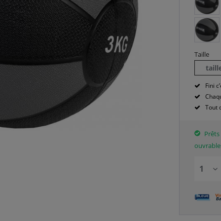
Taille
tail
Fini c’
Chaqu
Tout 
Prêts 
ouvrable