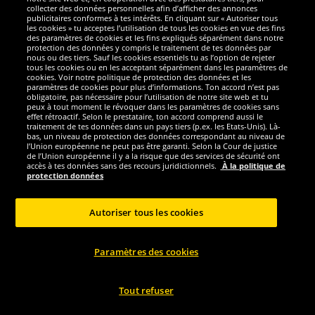
Nous sommes excellents
collecter des données personnelles afin d’afficher des annonces
publicitaires conformes à tes intérêts. En cliquant sur « Autoriser tous
les cookies » tu acceptes l’utilisation de tous les cookies en vue des fins
des paramètres de cookies et les fins expliqués séparément dans notre
protection des données y compris le traitement de tes données par
nous ou des tiers. Sauf les cookies essentiels tu as l’option de rejeter
tous les cookies ou en les acceptant séparément dans les paramètres de
cookies. Voir notre politique de protection des données et les
paramètres de cookies pour plus d’informations. Ton accord n’est pas
obligatoire, pas nécessaire pour l’utilisation de notre site web et tu
peux à tout moment le révoquer dans les paramètres de cookies sans
effet rétroactif. Selon le prestataire, ton accord comprend aussi le
traitement de tes données dans un pays tiers (p.ex. les Etats-Unis). Là-
bas, un niveau de protection des données correspondant au niveau de
l’Union européenne ne peut pas être garanti. Selon la Cour de justice
de l’Union européenne il y a la risque que des services de sécurité ont
Réseaux sociaux
accès à tes données sans des recours juridictionnels.
À la politique de
protection données
Autoriser tous les cookies
Copyright © 2024 Sportspar GmbH, Gustav-Adolf-Ring 7, 04838 Eilenburg GER -
Paramètres des cookies
Tous droits réservés
1
*Tous les prix incluent la TVA, livraison est non-compris
Prix recommandé
2
actuel ou précèdent du fabricant, taxe à valeur incluse
Le prix est seulement
valable pour les clients avec une adhésion de DealClub active.
Tout refuser