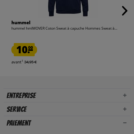
hummel
hummel hmlMOVER Coton Sweat à capuche Hommes Sweat à...
10.
00
1
avant
34,95 €
Entreprise
Service
Paiement