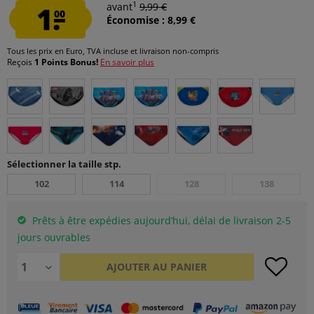
1
1.
avant
9,99 €
00
Économise : 8,99 €
Tous les prix en Euro, TVA incluse et
livraison non-compris
Reçois
1 Points Bonus!
En savoir plus
Sélectionner la taille stp.
102
114
128
138
Prêts à être expédies aujourd’hui, délai de livraison 2-5
jours ouvrables
AJOUTER AU
PANIER