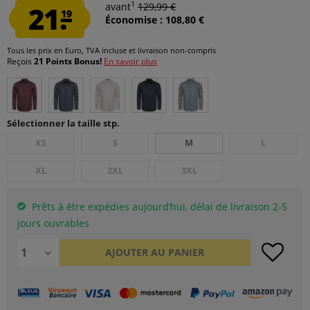
1
21.
avant
129,99 €
19
Économise : 108,80 €
Tous les prix en Euro, TVA incluse et
livraison non-compris
Reçois
21 Points Bonus!
En savoir plus
Sélectionner la taille stp.
XS
S
M
L
XL
2XL
3XL
Prêts à être expédies aujourd’hui, délai de livraison 2-5
jours ouvrables
AJOUTER AU
PANIER