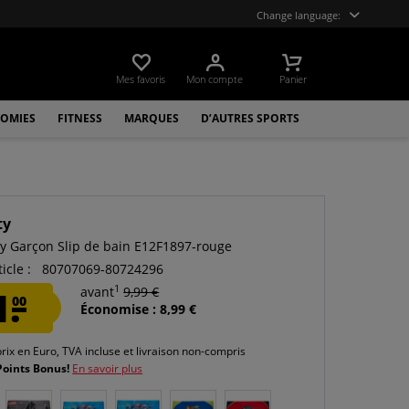
Change language:
Mes favoris
Mon compte
Panier
OMIES
FITNESS
MARQUES
D’AUTRES SPORTS
ty
ry Garçon Slip de bain E12F1897-rouge
icle :
80707069-80724296
1
1.
avant
9,99 €
00
Économise : 8,99 €
prix en Euro, TVA incluse et
livraison non-compris
Points Bonus!
En savoir plus