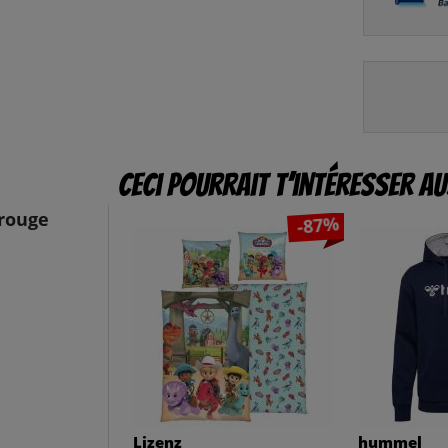
Ceci pourrait t’intéresser au
-rouge
-87%
Lizenz
hummel