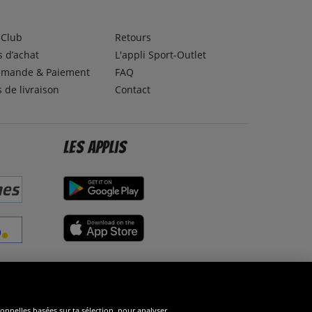
lClub
Retours
 d’achat
L'appli Sport-Outlet
mande & Paiement
FAQ
s de livraison
Contact
Les applis
éseaux sociaux
ionnelles basées sur ta sélection, pour analyser