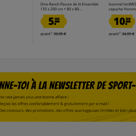
Dino Ranch Parure de lit Ensemble
hummel hmlMOV
135 x 200 cm + 80 x 80...
capuche Hommes
5.
10.
00
00
1
1
avant
39,95 €
avant
34,95 €