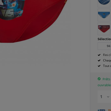
Sélectio
94
Fini c’
Chaqu
Tout 
Prêts 
ouvrable