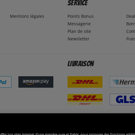
Service
Mentions légales
Points Bonus
Dea
Messagerie
Bons
Plan de site
Com
Newsletter
Frai
Livraison
ommes excellents
R
ffrir nos sites Internet d’une manière sure et fiable, pour proposer des fonctions addit