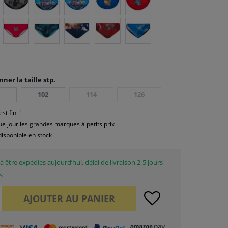
nner la taille stp.
102
114
126
est fini !
e jour les grandes marques à petits prix
disponible en stock
à être expédies aujourd’hui, délai de livraison 2-5 jours
s
AJOUTER AU
PANIER