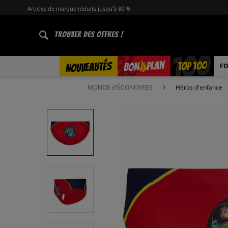
Articles de marque réduits jusqu’à 80 %
%
TOP 100
PLAN
NOUVEAUTÉS
BON
FO
MONDE d'ÉCONOMIES
Héros d'enfance