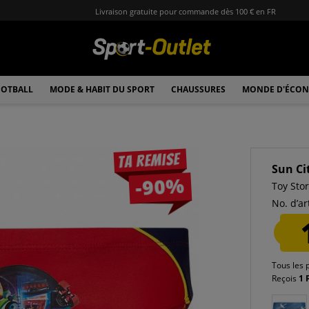
Livraison gratuite pour commande dès 100 € en FR
OTBALL
MODE & HABIT DU SPORT
CHAUSSURES
MONDE D'ÉCON
Ta remise
Sun Ci
-90%
Toy Sto
No. d’art
Tous les 
Reçois
1 