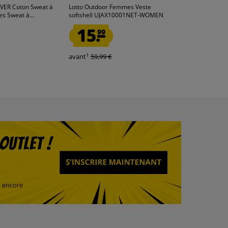
ER Coton Sweat à
Lotto Outdoor Femmes Veste
hummel hmlMOV
 Sweat à...
softshell UJAX10001NET-WOMEN
capuche Homme
15.
10.
99
00
1
1
avant
59,99 €
avant
34,95 €