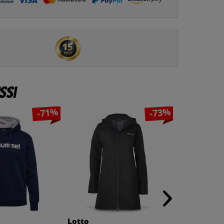
ssi
-71%
-73%
Lotto
hummel