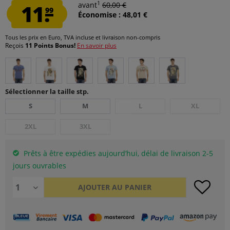
1
11.
avant
60,00 €
99
Économise : 48,01 €
Tous les prix en Euro, TVA incluse et
livraison non-compris
Reçois
11 Points Bonus!
En savoir plus
Sélectionner la taille stp.
S
M
L
XL
2XL
3XL
Prêts à être expédies aujourd’hui, délai de livraison 2-5
jours ouvrables
AJOUTER AU
PANIER