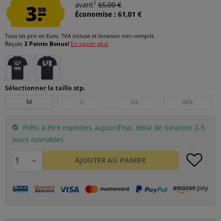
1
3.
avant
65,00 €
99
Économise : 61,01 €
Tous les prix en Euro, TVA incluse et
livraison non-compris
Reçois
3 Points Bonus!
En savoir plus
Sélectionner la taille stp.
M
L
XL
2XL
Prêts à être expédies aujourd’hui, délai de livraison 2-5
jours ouvrables
AJOUTER AU
PANIER