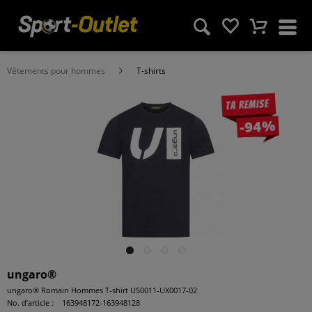
Vêtements pour hommes
T-shirts
Ta remise
-94%
ungaro®
ungaro® Romain Hommes T-shirt US0011-UX0017-02
No. d’article :
163948172-163948128