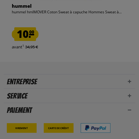
hummel
hummel hmlMOVER Coton Sweat à capuche Hommes Sweat à...
10.
00
1
avant
34,95 €
Entreprise
Service
Paiement
Virement
Carte de crédit