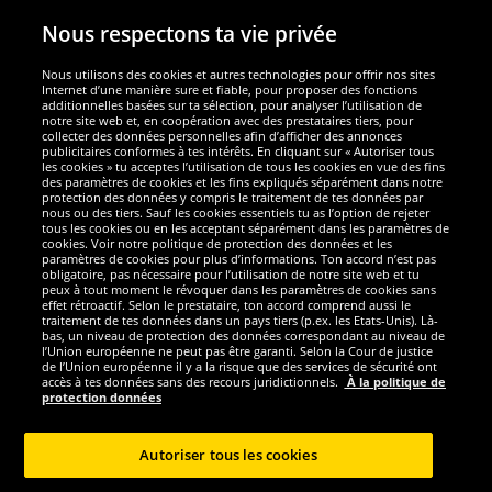
Nous respectons ta vie privée
Nous utilisons des cookies et autres technologies pour offrir nos sites
Sécurité
Internet d’une manière sure et fiable, pour proposer des fonctions
additionnelles basées sur ta sélection, pour analyser l’utilisation de
notre site web et, en coopération avec des prestataires tiers, pour
Nous sommes excellents
collecter des données personnelles afin d’afficher des annonces
publicitaires conformes à tes intérêts. En cliquant sur « Autoriser tous
les cookies » tu acceptes l’utilisation de tous les cookies en vue des fins
des paramètres de cookies et les fins expliqués séparément dans notre
protection des données y compris le traitement de tes données par
nous ou des tiers. Sauf les cookies essentiels tu as l’option de rejeter
tous les cookies ou en les acceptant séparément dans les paramètres de
cookies. Voir notre politique de protection des données et les
paramètres de cookies pour plus d’informations. Ton accord n’est pas
obligatoire, pas nécessaire pour l’utilisation de notre site web et tu
peux à tout moment le révoquer dans les paramètres de cookies sans
effet rétroactif. Selon le prestataire, ton accord comprend aussi le
traitement de tes données dans un pays tiers (p.ex. les Etats-Unis). Là-
bas, un niveau de protection des données correspondant au niveau de
l’Union européenne ne peut pas être garanti. Selon la Cour de justice
de l’Union européenne il y a la risque que des services de sécurité ont
Réseaux sociaux
accès à tes données sans des recours juridictionnels.
À la politique de
protection données
Autoriser tous les cookies