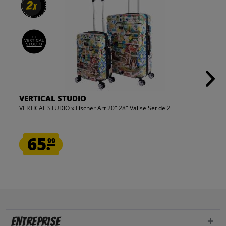
2
2
x
x
VERTICAL STUDIO
VERTICAL STUDIO x Fischer Art 20" 28" Valise Set de 2
65.
99
Entreprise