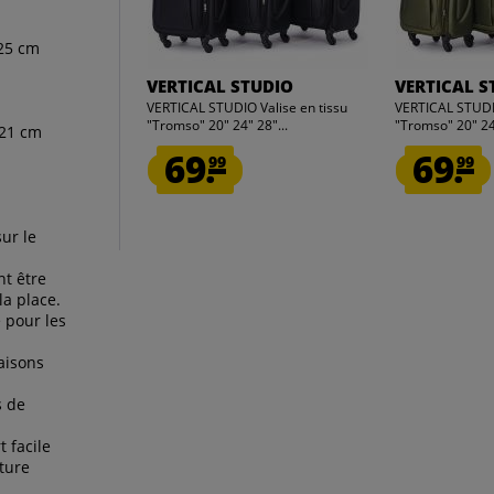
 25 cm
VERTICAL STUDIO
VERTICAL S
VERTICAL STUDIO Valise en tissu
VERTICAL STUDIO
"Tromso" 20" 24" 28"...
"Tromso" 20" 24"
 21 cm
69.
69.
99
99
ur le
t être
la place.
e pour les
aisons
s de
 facile
ture