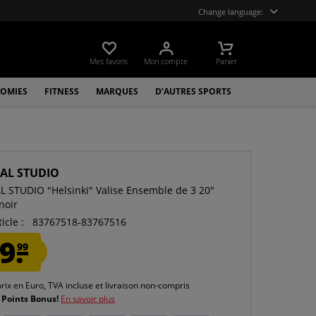
Change language:
Mes favoris
Mon compte
Panier
OMIES
FITNESS
MARQUES
D’AUTRES SPORTS
CAL STUDIO
L STUDIO "Helsinki" Valise Ensemble de 3 20"
noir
icle :
83767518-83767516
9.
99
prix en Euro, TVA incluse et
livraison non-compris
 Points Bonus!
En savoir plus