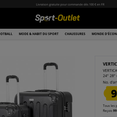
Livraison gratuite pour commande dès 100 € en FR
OTBALL
MODE & HABIT DU SPORT
CHAUSSURES
MONDE D'ÉCON
VERTI
VERTICA
24" 28" 
No. d’art
9
Tous les 
Reçois
99