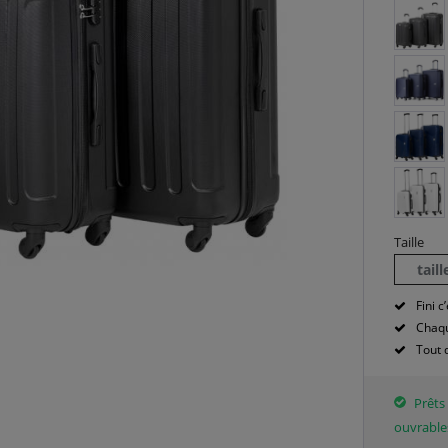
Taille
tail
Fini c’
Chaqu
Tout 
Prêts 
ouvrable