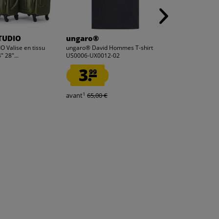
TUDIO
ungaro®
VERTICAL 
 Valise en tissu
ungaro® David Hommes T-shirt
VERTICAL STUDI
 28"...
US0006-UX0012-02
Run" 20" 28" Va
3.
69.
99
99
1
avant
65,00 €