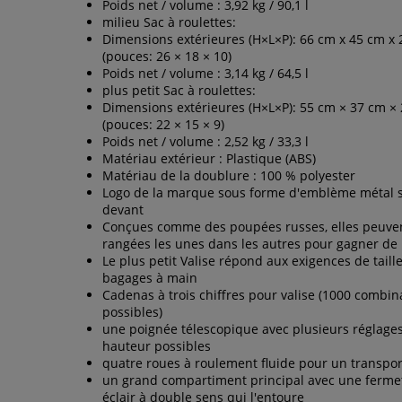
Poids net / volume : 3,92 kg / 90,1 l
milieu Sac à roulettes:
Dimensions extérieures (H×L×P): 66 cm x 45 cm x
(pouces: 26 × 18 × 10)
Poids net / volume : 3,14 kg / 64,5 l
plus petit Sac à roulettes:
Dimensions extérieures (H×L×P): 55 cm × 37 cm ×
(pouces: 22 × 15 × 9)
Poids net / volume : 2,52 kg / 33,3 l
Matériau extérieur : Plastique (ABS)
Matériau de la doublure : 100 % polyester
Logo de la marque sous forme d'emblème métal s
devant
Conçues comme des poupées russes, elles peuven
rangées les unes dans les autres pour gagner de 
Le plus petit Valise répond aux exigences de taill
bagages à main
Cadenas à trois chiffres pour valise (1000 combin
possibles)
une poignée télescopique avec plusieurs réglage
hauteur possibles
quatre roues à roulement fluide pour un transport
un grand compartiment principal avec une ferme
éclair à double sens qui l'entoure