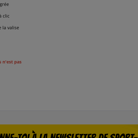
égrée
 clic
 la valise
s n'est pas