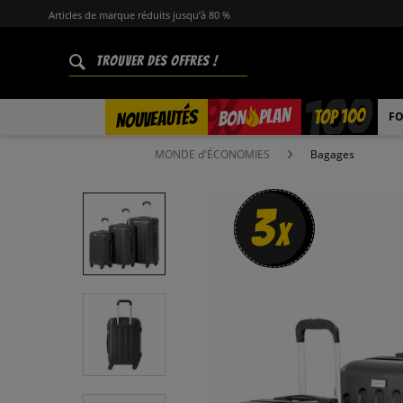
Articles de marque réduits jusqu’à 80 %
%
TOP 100
PLAN
NOUVEAUTÉS
BON
FO
MONDE d'ÉCONOMIES
Bagages
3
x