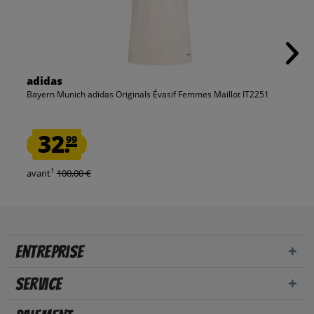
adidas
Bayern Munich adidas Originals Évasif Femmes Maillot IT2251
32.
99
1
avant
100,00 €
Entreprise
Service