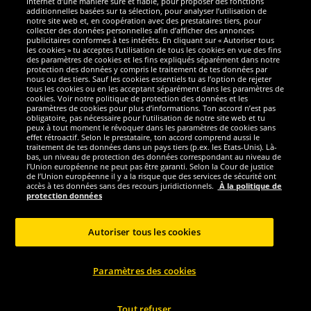
Internet d’une manière sure et fiable, pour proposer des fonctions
additionnelles basées sur ta sélection, pour analyser l’utilisation de
notre site web et, en coopération avec des prestataires tiers, pour
Nous sommes excellents
collecter des données personnelles afin d’afficher des annonces
publicitaires conformes à tes intérêts. En cliquant sur « Autoriser tous
les cookies » tu acceptes l’utilisation de tous les cookies en vue des fins
des paramètres de cookies et les fins expliqués séparément dans notre
protection des données y compris le traitement de tes données par
nous ou des tiers. Sauf les cookies essentiels tu as l’option de rejeter
tous les cookies ou en les acceptant séparément dans les paramètres de
cookies. Voir notre politique de protection des données et les
paramètres de cookies pour plus d’informations. Ton accord n’est pas
obligatoire, pas nécessaire pour l’utilisation de notre site web et tu
peux à tout moment le révoquer dans les paramètres de cookies sans
effet rétroactif. Selon le prestataire, ton accord comprend aussi le
traitement de tes données dans un pays tiers (p.ex. les Etats-Unis). Là-
bas, un niveau de protection des données correspondant au niveau de
l’Union européenne ne peut pas être garanti. Selon la Cour de justice
de l’Union européenne il y a la risque que des services de sécurité ont
Réseaux sociaux
accès à tes données sans des recours juridictionnels.
À la politique de
protection données
Autoriser tous les cookies
Copyright © 2024 Sportspar GmbH, Gustav-Adolf-Ring 7, 04838 Eilenburg GER -
Paramètres des cookies
Tous droits réservés
1
*Tous les prix incluent la TVA, livraison est non-compris
Prix recommandé
2
actuel ou précèdent du fabricant, taxe à valeur incluse
Le prix est seulement
valable pour les clients avec une adhésion de DealClub active.
Tout refuser