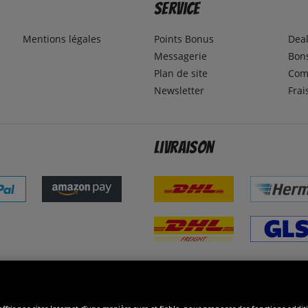
Service
Mentions légales
Points Bonus
Dea
Messagerie
Bons
Plan de site
Com
Newsletter
Frai
Livraison
ommes excellents
R