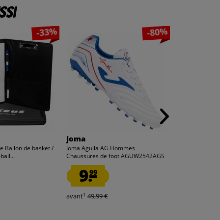
ssi
-33%
-80%
Joma
adidas
 Ballon de basket /
Joma Aguila AG Hommes
adidas COPA M
ball...
Chaussures de foot AGUW2542AGS
Chaussures de fo
9.
59.
99
99
1
1
avant
49,99 €
avant
140,00 