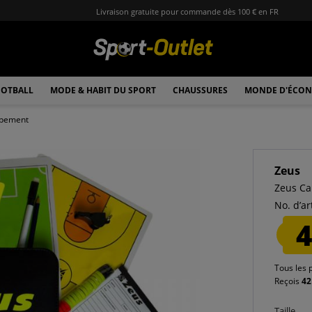
Livraison gratuite pour commande dès 100 € en FR
OTBALL
MODE & HABIT DU SPORT
CHAUSSURES
MONDE D'ÉCON
ipement
Zeus
Zeus Ca
No. d’art
4
Tous les 
Reçois
42
Taille