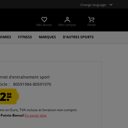
Change language:
Mes favoris
Mon compte
Panier
OMIES
FITNESS
MARQUES
D’AUTRES SPORTS
rnet d'entraînement sport
icle :
80591984-80591970
2.
99
prix en Euro, TVA incluse et
livraison non-compris
 Points Bonus!
En savoir plus