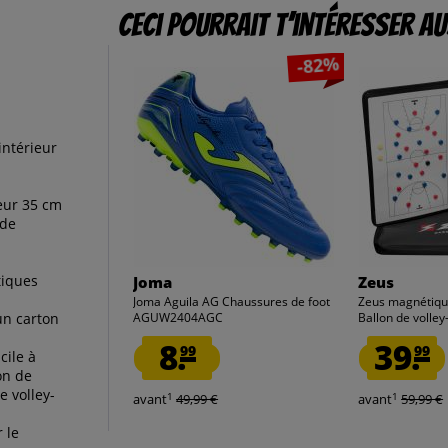
Ceci pourrait t’intéresser au
-82%
intérieur
eur 35 cm
 de
tiques
Joma
Zeus
Joma Aguila AG Chaussures de foot
Zeus magnétique
 un carton
AGUW2404AGC
Ballon de volley-
8.
39.
99
99
cile à
on de
e volley-
1
1
avant
49,99 €
avant
59,99 €
 le