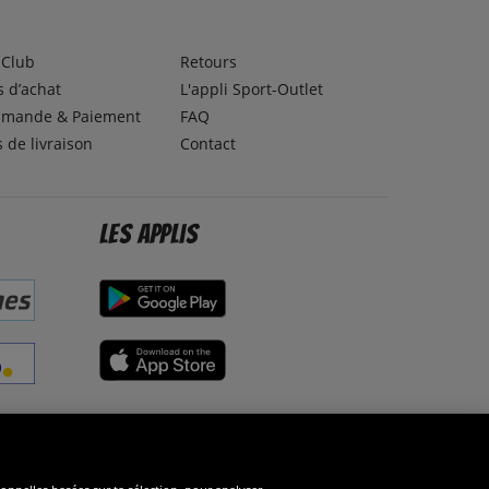
lClub
Retours
 d’achat
L'appli Sport-Outlet
mande & Paiement
FAQ
s de livraison
Contact
Les applis
éseaux sociaux