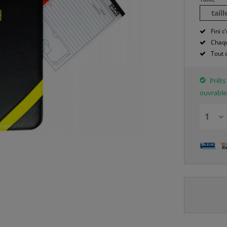
tail
Fini c’
Chaqu
Tout 
Prêts 
ouvrable