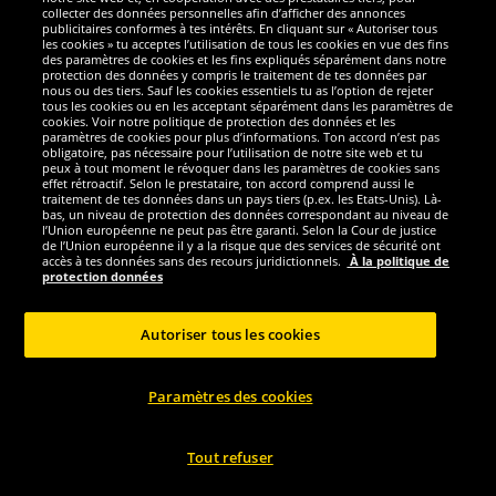
Nous sommes excellents
collecter des données personnelles afin d’afficher des annonces
publicitaires conformes à tes intérêts. En cliquant sur « Autoriser tous
les cookies » tu acceptes l’utilisation de tous les cookies en vue des fins
des paramètres de cookies et les fins expliqués séparément dans notre
protection des données y compris le traitement de tes données par
nous ou des tiers. Sauf les cookies essentiels tu as l’option de rejeter
tous les cookies ou en les acceptant séparément dans les paramètres de
cookies. Voir notre politique de protection des données et les
paramètres de cookies pour plus d’informations. Ton accord n’est pas
obligatoire, pas nécessaire pour l’utilisation de notre site web et tu
peux à tout moment le révoquer dans les paramètres de cookies sans
effet rétroactif. Selon le prestataire, ton accord comprend aussi le
traitement de tes données dans un pays tiers (p.ex. les Etats-Unis). Là-
bas, un niveau de protection des données correspondant au niveau de
l’Union européenne ne peut pas être garanti. Selon la Cour de justice
de l’Union européenne il y a la risque que des services de sécurité ont
Réseaux sociaux
accès à tes données sans des recours juridictionnels.
À la politique de
protection données
Autoriser tous les cookies
Copyright © 2024 Sportspar GmbH, Gustav-Adolf-Ring 7, 04838 Eilenburg GER -
Paramètres des cookies
Tous droits réservés
1
*Tous les prix incluent la TVA, livraison est non-compris
Prix recommandé
2
actuel ou précèdent du fabricant, taxe à valeur incluse
Le prix est seulement
valable pour les clients avec une adhésion de DealClub active.
Tout refuser