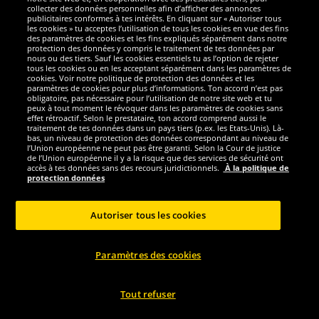
Nous sommes excellents
collecter des données personnelles afin d’afficher des annonces
publicitaires conformes à tes intérêts. En cliquant sur « Autoriser tous
les cookies » tu acceptes l’utilisation de tous les cookies en vue des fins
des paramètres de cookies et les fins expliqués séparément dans notre
protection des données y compris le traitement de tes données par
nous ou des tiers. Sauf les cookies essentiels tu as l’option de rejeter
tous les cookies ou en les acceptant séparément dans les paramètres de
cookies. Voir notre politique de protection des données et les
paramètres de cookies pour plus d’informations. Ton accord n’est pas
obligatoire, pas nécessaire pour l’utilisation de notre site web et tu
peux à tout moment le révoquer dans les paramètres de cookies sans
effet rétroactif. Selon le prestataire, ton accord comprend aussi le
traitement de tes données dans un pays tiers (p.ex. les Etats-Unis). Là-
bas, un niveau de protection des données correspondant au niveau de
l’Union européenne ne peut pas être garanti. Selon la Cour de justice
de l’Union européenne il y a la risque que des services de sécurité ont
Réseaux sociaux
accès à tes données sans des recours juridictionnels.
À la politique de
protection données
Autoriser tous les cookies
Copyright © 2024 Sportspar GmbH, Gustav-Adolf-Ring 7, 04838 Eilenburg GER -
Paramètres des cookies
Tous droits réservés
1
*Tous les prix incluent la TVA, livraison est non-compris
Prix recommandé
2
actuel ou précèdent du fabricant, taxe à valeur incluse
Le prix est seulement
valable pour les clients avec une adhésion de DealClub active.
Tout refuser