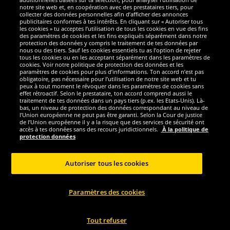
notre site web et, en coopération avec des prestataires tiers, pour
Nous sommes excellents
collecter des données personnelles afin d’afficher des annonces
publicitaires conformes à tes intérêts. En cliquant sur « Autoriser tous
les cookies » tu acceptes l’utilisation de tous les cookies en vue des fins
des paramètres de cookies et les fins expliqués séparément dans notre
protection des données y compris le traitement de tes données par
nous ou des tiers. Sauf les cookies essentiels tu as l’option de rejeter
tous les cookies ou en les acceptant séparément dans les paramètres de
cookies. Voir notre politique de protection des données et les
paramètres de cookies pour plus d’informations. Ton accord n’est pas
obligatoire, pas nécessaire pour l’utilisation de notre site web et tu
peux à tout moment le révoquer dans les paramètres de cookies sans
effet rétroactif. Selon le prestataire, ton accord comprend aussi le
traitement de tes données dans un pays tiers (p.ex. les Etats-Unis). Là-
bas, un niveau de protection des données correspondant au niveau de
l’Union européenne ne peut pas être garanti. Selon la Cour de justice
de l’Union européenne il y a la risque que des services de sécurité ont
Réseaux sociaux
accès à tes données sans des recours juridictionnels.
À la politique de
protection données
Autoriser tous les cookies
Copyright © 2024 Sportspar GmbH, Gustav-Adolf-Ring 7, 04838 Eilenburg GER -
Paramètres des cookies
Tous droits réservés
1
*Tous les prix incluent la TVA, livraison est non-compris
Prix recommandé
2
actuel ou précèdent du fabricant, taxe à valeur incluse
Le prix est seulement
valable pour les clients avec une adhésion de DealClub active.
Tout refuser