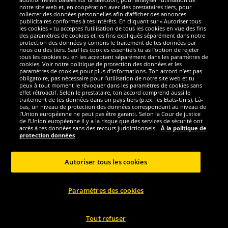
notre site web et, en coopération avec des prestataires tiers, pour
Nous sommes excellents
collecter des données personnelles afin d’afficher des annonces
publicitaires conformes à tes intérêts. En cliquant sur « Autoriser tous
les cookies » tu acceptes l’utilisation de tous les cookies en vue des fins
des paramètres de cookies et les fins expliqués séparément dans notre
protection des données y compris le traitement de tes données par
nous ou des tiers. Sauf les cookies essentiels tu as l’option de rejeter
tous les cookies ou en les acceptant séparément dans les paramètres de
cookies. Voir notre politique de protection des données et les
paramètres de cookies pour plus d’informations. Ton accord n’est pas
obligatoire, pas nécessaire pour l’utilisation de notre site web et tu
peux à tout moment le révoquer dans les paramètres de cookies sans
effet rétroactif. Selon le prestataire, ton accord comprend aussi le
traitement de tes données dans un pays tiers (p.ex. les Etats-Unis). Là-
bas, un niveau de protection des données correspondant au niveau de
l’Union européenne ne peut pas être garanti. Selon la Cour de justice
de l’Union européenne il y a la risque que des services de sécurité ont
Réseaux sociaux
accès à tes données sans des recours juridictionnels.
À la politique de
protection données
Autoriser tous les cookies
Copyright © 2024 Sportspar GmbH, Gustav-Adolf-Ring 7, 04838 Eilenburg GER -
Paramètres des cookies
Tous droits réservés
1
*Tous les prix incluent la TVA, livraison est non-compris
Prix recommandé
2
actuel ou précèdent du fabricant, taxe à valeur incluse
Le prix est seulement
valable pour les clients avec une adhésion de DealClub active.
Tout refuser