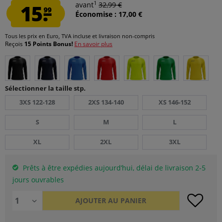
1
15.
avant
32,99 €
99
Économise : 17,00 €
Tous les prix en Euro, TVA incluse et
livraison non-compris
Reçois
15 Points Bonus!
En savoir plus
Sélectionner la taille stp.
3XS 122-128
2XS 134-140
XS 146-152
S
M
L
XL
2XL
3XL
Prêts à être expédies aujourd’hui, délai de livraison 2-5
jours ouvrables
AJOUTER AU
PANIER