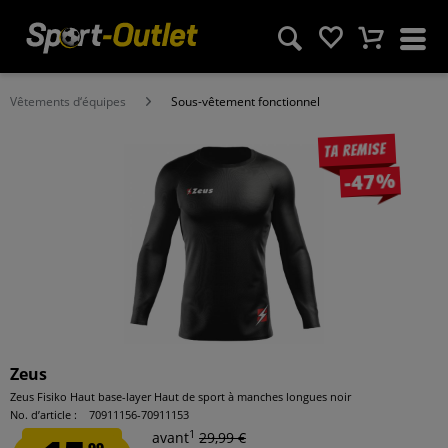
Vêtements d‘équipes
Sous-vêtement fonctionnel
Ta remise
-47%
Zeus
Zeus Fisiko Haut base-layer Haut de sport à manches longues noir
No. d’article :
70911156-70911153
1
avant
29,99 €
99