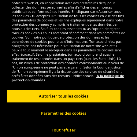
notre site web et, en coopération avec des prestataires tiers, pour
Nous sommes excellents
collecter des données personnelles afin d’afficher des annonces
publicitaires conformes à tes intérêts. En cliquant sur « Autoriser tous
les cookies » tu acceptes l’utilisation de tous les cookies en vue des fins
des paramètres de cookies et les fins expliqués séparément dans notre
protection des données y compris le traitement de tes données par
nous ou des tiers. Sauf les cookies essentiels tu as l’option de rejeter
tous les cookies ou en les acceptant séparément dans les paramètres de
cookies. Voir notre politique de protection des données et les
paramètres de cookies pour plus d’informations. Ton accord n’est pas
obligatoire, pas nécessaire pour l’utilisation de notre site web et tu
peux à tout moment le révoquer dans les paramètres de cookies sans
effet rétroactif. Selon le prestataire, ton accord comprend aussi le
traitement de tes données dans un pays tiers (p.ex. les Etats-Unis). Là-
bas, un niveau de protection des données correspondant au niveau de
l’Union européenne ne peut pas être garanti. Selon la Cour de justice
de l’Union européenne il y a la risque que des services de sécurité ont
Réseaux sociaux
accès à tes données sans des recours juridictionnels.
À la politique de
protection données
Autoriser tous les cookies
Copyright © 2024 Sportspar GmbH, Gustav-Adolf-Ring 7, 04838 Eilenburg GER -
Paramètres des cookies
Tous droits réservés
1
*Tous les prix incluent la TVA, livraison est non-compris
Prix recommandé
2
actuel ou précèdent du fabricant, taxe à valeur incluse
Le prix est seulement
valable pour les clients avec une adhésion de DealClub active.
Tout refuser