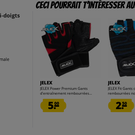
Ceci pourrait t’intéresser au
i-doigts
imale
JELEX
JELEX
JELEX Power Premium Gants
JELEX Fit Gants
d'entraînement rembourrées...
rembourrées no
5.
2.
00
50