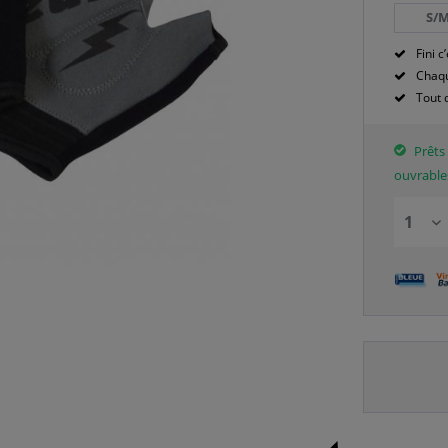
S/
Fini c’
Chaqu
Tout 
Prêts 
ouvrable