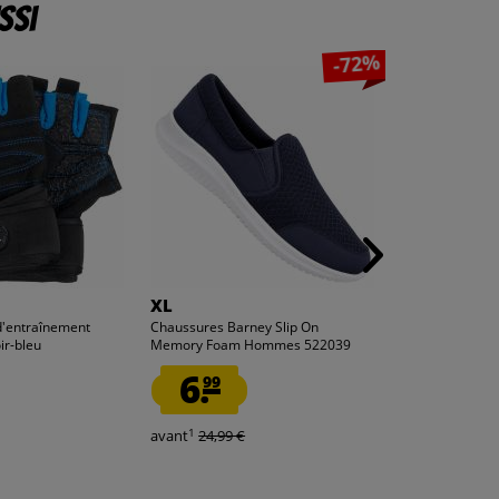
ssi
-72%
XL
Zeus
 d'entraînement
Chaussures Barney Slip On
Zeus Kit Pippo 
ir-bleu
Memory Foam Hommes 522039
Short 2 pièces 
6.
2.
99
99
1
1
avant
24,99 €
avant
34,99 €