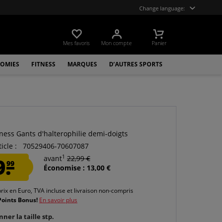
Change language:
Mes favoris
Mon compte
Panier
OMIES
FITNESS
MARQUES
D’AUTRES SPORTS
tness Gants d'halterophilie demi-doigts
icle :
70529406-70607087
1
9.
avant
22,99 €
99
Économise : 13,00 €
prix en Euro, TVA incluse et
livraison non-compris
Points Bonus!
En savoir plus
nner la taille stp.