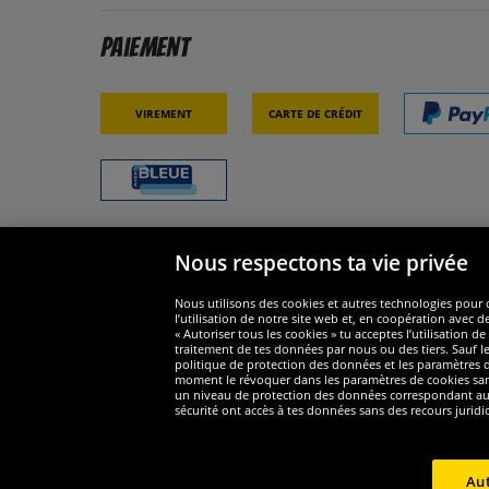
Paiement
Virement
Carte de crédit
Nous respectons ta vie privée
Sécurité
Nous s
Nous utilisons des cookies et autres technologies pour o
l’utilisation de notre site web et, en coopération avec d
« Autoriser tous les cookies » tu acceptes l’utilisation
traitement de tes données par nous ou des tiers. Sauf le
politique de protection des données et les paramètres de
moment le révoquer dans les paramètres de cookies sans e
un niveau de protection des données correspondant au n
Widerruf
sécurité ont accès à tes données sans des recours juridi
Widerruf
Aut