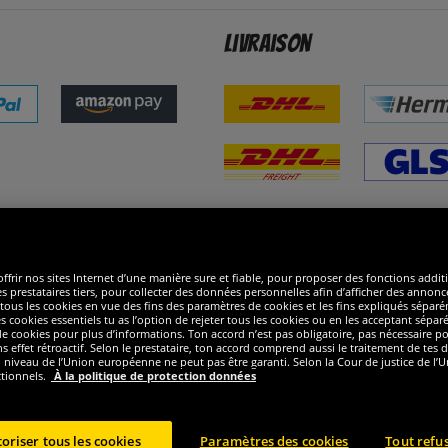
Livraison
ommes excellents
R
ffrir nos sites Internet d’une manière sure et fiable, pour proposer des fonctions addit
es prestataires tiers, pour collecter des données personnelles afin d’afficher des annonce
 de tous les cookies en vue des fins des paramètres de cookies et les fins expliqués sép
s cookies essentiels tu as l’option de rejeter tous les cookies ou en les acceptant sépa
 cookies pour plus d’informations. Ton accord n’est pas obligatoire, pas nécessaire pour
ffet rétroactif. Selon le prestataire, ton accord comprend aussi le traitement de tes do
iveau de l’Union européenne ne peut pas être garanti. Selon la Cour de justice de l’Un
ctionnels.
À la politique de protection données
oriser tous les cookies
Paramètres des cookies
Tout refu