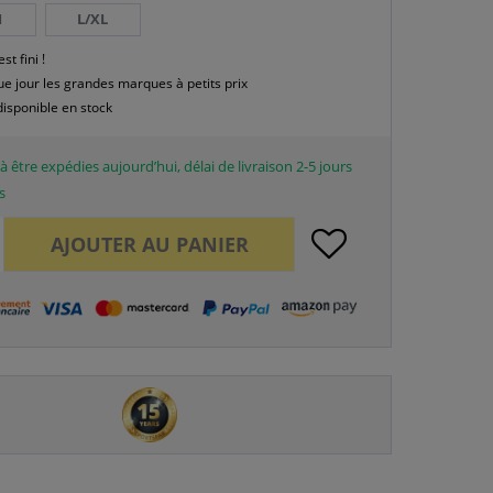
M
L/XL
est fini !
e jour les grandes marques à petits prix
disponible en stock
à être expédies aujourd’hui, délai de livraison 2-5 jours
s
AJOUTER AU
PANIER