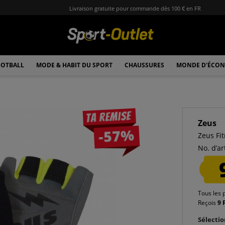
Livraison gratuite pour commande dès 100 € en FR
OTBALL
MODE & HABIT DU SPORT
CHAUSSURES
MONDE D'ÉCON
Ta remise
Zeus
-57%
Zeus Fi
No. d’art
Tous les 
Reçois
9 
Sélectio