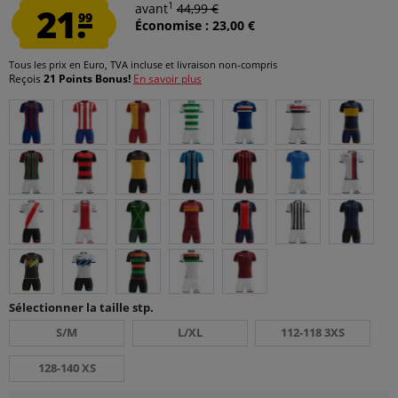
1
21.
avant
44,99 €
99
Économise : 23,00 €
Tous les prix en Euro, TVA incluse et
livraison non-compris
Reçois
21 Points Bonus!
En savoir plus
Sélectionner la taille stp.
S/M
L/XL
112-118 3XS
128-140 XS