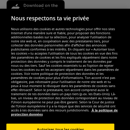
Nous respectons ta vie privée
Nous utilisons des cookies et autres technologies pour offrir nos sites
Sécurité
Internet d’une manière sure et fiable, pour proposer des fonctions
additionnelles basées sur ta sélection, pour analyser l’utilisation de
notre site web et, en coopération avec des prestataires tiers, pour
Nous sommes excellents
collecter des données personnelles afin d’afficher des annonces
publicitaires conformes à tes intérêts. En cliquant sur « Autoriser tous
les cookies » tu acceptes l’utilisation de tous les cookies en vue des fins
des paramètres de cookies et les fins expliqués séparément dans notre
protection des données y compris le traitement de tes données par
nous ou des tiers. Sauf les cookies essentiels tu as l’option de rejeter
tous les cookies ou en les acceptant séparément dans les paramètres de
cookies. Voir notre politique de protection des données et les
paramètres de cookies pour plus d’informations. Ton accord n’est pas
obligatoire, pas nécessaire pour l’utilisation de notre site web et tu
peux à tout moment le révoquer dans les paramètres de cookies sans
effet rétroactif. Selon le prestataire, ton accord comprend aussi le
traitement de tes données dans un pays tiers (p.ex. les Etats-Unis). Là-
bas, un niveau de protection des données correspondant au niveau de
l’Union européenne ne peut pas être garanti. Selon la Cour de justice
de l’Union européenne il y a la risque que des services de sécurité ont
Réseaux sociaux
accès à tes données sans des recours juridictionnels.
À la politique de
protection données
Autoriser tous les cookies