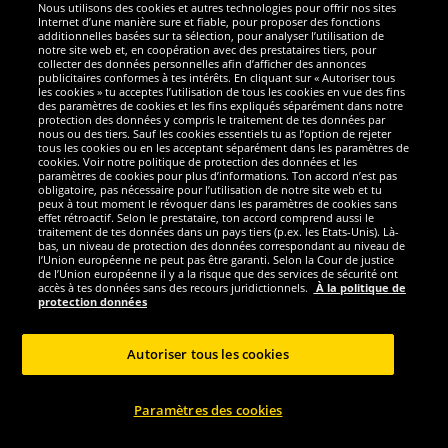
Nous utilisons des cookies et autres technologies pour offrir nos sites
Sécurité
Internet d’une manière sure et fiable, pour proposer des fonctions
additionnelles basées sur ta sélection, pour analyser l’utilisation de
notre site web et, en coopération avec des prestataires tiers, pour
Nous sommes excellents
collecter des données personnelles afin d’afficher des annonces
publicitaires conformes à tes intérêts. En cliquant sur « Autoriser tous
les cookies » tu acceptes l’utilisation de tous les cookies en vue des fins
des paramètres de cookies et les fins expliqués séparément dans notre
protection des données y compris le traitement de tes données par
nous ou des tiers. Sauf les cookies essentiels tu as l’option de rejeter
tous les cookies ou en les acceptant séparément dans les paramètres de
cookies. Voir notre politique de protection des données et les
paramètres de cookies pour plus d’informations. Ton accord n’est pas
obligatoire, pas nécessaire pour l’utilisation de notre site web et tu
peux à tout moment le révoquer dans les paramètres de cookies sans
effet rétroactif. Selon le prestataire, ton accord comprend aussi le
traitement de tes données dans un pays tiers (p.ex. les Etats-Unis). Là-
bas, un niveau de protection des données correspondant au niveau de
l’Union européenne ne peut pas être garanti. Selon la Cour de justice
de l’Union européenne il y a la risque que des services de sécurité ont
Réseaux sociaux
accès à tes données sans des recours juridictionnels.
À la politique de
protection données
Autoriser tous les cookies
Copyright © 2024 Sportspar GmbH, Gustav-Adolf-Ring 7, 04838 Eilenburg GER -
Paramètres des cookies
Tous droits réservés
1
*Tous les prix incluent la TVA, livraison est non-compris
Prix recommandé
2
actuel ou précèdent du fabricant, taxe à valeur incluse
Le prix est seulement