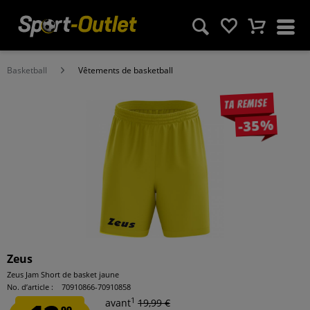
Basketball
Vêtements de basketball
Ta remise
-35%
Zeus
Zeus Jam Short de basket jaune
No. d’article :
70910866-70910858
1
avant
19,99 €
99