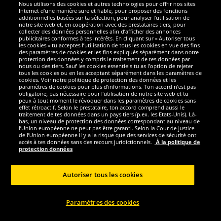
Nous utilisons des cookies et autres technologies pour offrir nos sites
Sécurité
Internet d’une manière sure et fiable, pour proposer des fonctions
additionnelles basées sur ta sélection, pour analyser l’utilisation de
notre site web et, en coopération avec des prestataires tiers, pour
Nous sommes excellents
collecter des données personnelles afin d’afficher des annonces
publicitaires conformes à tes intérêts. En cliquant sur « Autoriser tous
les cookies » tu acceptes l’utilisation de tous les cookies en vue des fins
des paramètres de cookies et les fins expliqués séparément dans notre
protection des données y compris le traitement de tes données par
nous ou des tiers. Sauf les cookies essentiels tu as l’option de rejeter
tous les cookies ou en les acceptant séparément dans les paramètres de
cookies. Voir notre politique de protection des données et les
paramètres de cookies pour plus d’informations. Ton accord n’est pas
obligatoire, pas nécessaire pour l’utilisation de notre site web et tu
peux à tout moment le révoquer dans les paramètres de cookies sans
effet rétroactif. Selon le prestataire, ton accord comprend aussi le
traitement de tes données dans un pays tiers (p.ex. les Etats-Unis). Là-
bas, un niveau de protection des données correspondant au niveau de
l’Union européenne ne peut pas être garanti. Selon la Cour de justice
de l’Union européenne il y a la risque que des services de sécurité ont
Réseaux sociaux
accès à tes données sans des recours juridictionnels.
À la politique de
protection données
Autoriser tous les cookies
Copyright © 2024 Sportspar GmbH, Gustav-Adolf-Ring 7, 04838 Eilenburg GER -
Paramètres des cookies
Tous droits réservés
1
*Tous les prix incluent la TVA, livraison est non-compris
Prix recommandé
2
actuel ou précèdent du fabricant, taxe à valeur incluse
Le prix est seulement