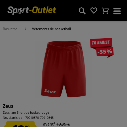
Basketball
Vêtements de basketball
Ta remise
-35%
Zeus
Zeus Jam Short de basket rouge
No. d’article :
70910870-70910845
1
avant
19,99 €
99