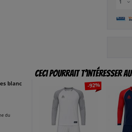
Ceci pourrait t’intéresser au
es blanc
-92%
one du