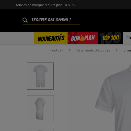
Articles de marque réduits jusqu’à 80 %
%
TOP 100
PLAN
NOUVEAUTÉS
BON
FO
Football
Vêtements d‘équipes
Ense