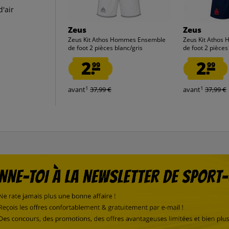
d'air
Zeus
Zeus
Zeus Kit Athos Hommes Ensemble
Zeus Kit Athos
de foot 2 pièces blanc/gris
de foot 2 pièce
2.
2.
99
99
1
1
avant
37,99 €
avant
37,99 €