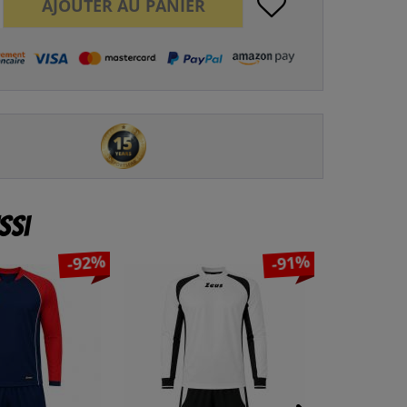
AJOUTER AU
PANIER
ssi
-92%
-91%