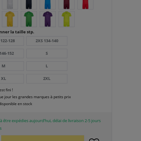
nner la taille stp.
 122-128
2XS 134-140
146-152
S
M
L
XL
2XL
est fini !
e jour les grandes marques à petits prix
disponible en stock
à être expédies aujourd’hui, délai de livraison 2-5 jours
s