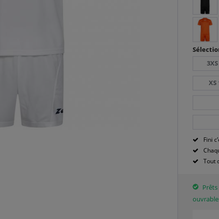
Sélectio
3XS
XS 
Fini c’
Chaqu
Tout 
Prêts 
ouvrable