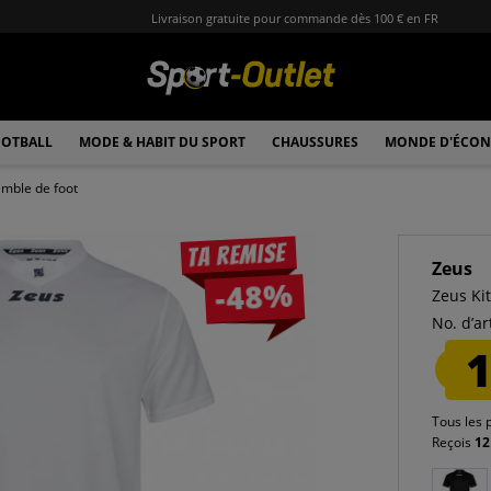
Livraison gratuite pour commande dès 100 € en FR
OTBALL
MODE & HABIT DU SPORT
CHAUSSURES
MONDE D'ÉCON
mble de foot
Ta remise
Zeus
-48%
Zeus Ki
No. d’art
1
Tous les 
Reçois
12