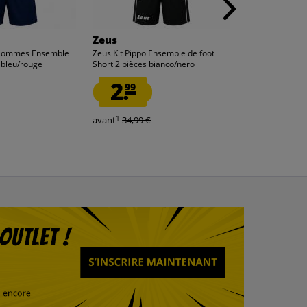
Zeus
Zeus
 Hommes Ensemble
Zeus Kit Pippo Ensemble de foot +
Zeus Kit Spagna
s bleu/rouge
Short 2 pièces bianco/nero
Short 2 pièces. M
2.
APD
99
1.
99
1
1
avant
34,99 €
avant
34,99 €