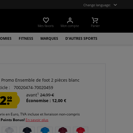
Change language:
Mes favoris
Mon compte
Panier
OMIES
FITNESS
MARQUES
D’AUTRES SPORTS
t Promo Ensemble de foot 2 pièces blanc
icle :
70020474-70020459
1
2.
avant
24,99 €
99
Économise : 12,00 €
prix en Euro, TVA incluse et
livraison non-compris
 Points Bonus!
En savoir plus