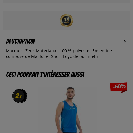
Description
Marque : Zeus Matériaux : 100 % polyester Ensemble
composé de Maillot et Short Logo de la...
mehr
Ceci pourrait t’intéresser aussi
-60%
2
2
x
x