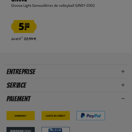
Givova Light Genouillères de volleyball GIN01-0302
5.
00
1
avant
22,99 €
Entreprise
Service
Paiement
Virement
Carte de crédit