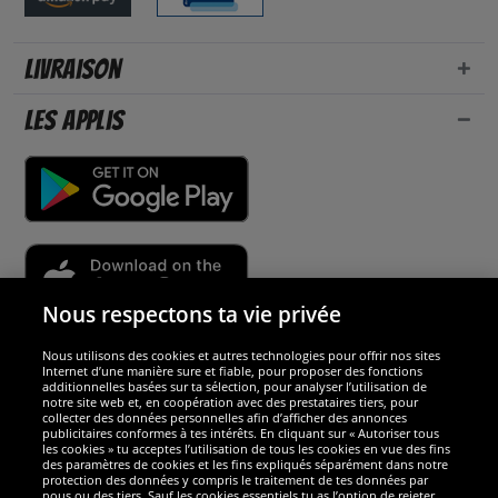
Livraison
Les applis
Nous respectons ta vie privée
Nous utilisons des cookies et autres technologies pour offrir nos sites
Sécurité
Internet d’une manière sure et fiable, pour proposer des fonctions
additionnelles basées sur ta sélection, pour analyser l’utilisation de
notre site web et, en coopération avec des prestataires tiers, pour
Nous sommes excellents
collecter des données personnelles afin d’afficher des annonces
publicitaires conformes à tes intérêts. En cliquant sur « Autoriser tous
les cookies » tu acceptes l’utilisation de tous les cookies en vue des fins
des paramètres de cookies et les fins expliqués séparément dans notre
protection des données y compris le traitement de tes données par
nous ou des tiers. Sauf les cookies essentiels tu as l’option de rejeter