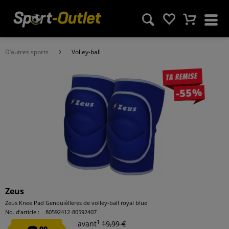
D’autres sports
Volley-ball
Ta remise
-55%
Zeus
Zeus Knee Pad Genouièlleres de volley-ball royal blue
No. d’article :
80592412-80592407
1
avant
19,99 €
99