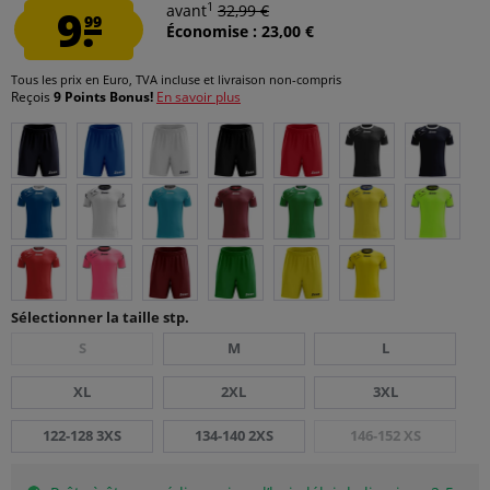
1
9.
avant
32,99 €
99
Économise : 23,00 €
Tous les prix en Euro, TVA incluse et
livraison non-compris
Reçois
9 Points Bonus!
En savoir plus
Sélectionner la taille stp.
S
M
L
XL
2XL
3XL
122-128 3XS
134-140 2XS
146-152 XS