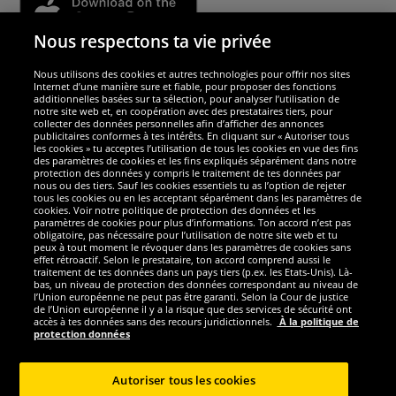
Nous respectons ta vie privée
Nous utilisons des cookies et autres technologies pour offrir nos sites
Sécurité
Internet d’une manière sure et fiable, pour proposer des fonctions
additionnelles basées sur ta sélection, pour analyser l’utilisation de
notre site web et, en coopération avec des prestataires tiers, pour
Nous sommes excellents
collecter des données personnelles afin d’afficher des annonces
publicitaires conformes à tes intérêts. En cliquant sur « Autoriser tous
les cookies » tu acceptes l’utilisation de tous les cookies en vue des fins
des paramètres de cookies et les fins expliqués séparément dans notre
protection des données y compris le traitement de tes données par
nous ou des tiers. Sauf les cookies essentiels tu as l’option de rejeter
tous les cookies ou en les acceptant séparément dans les paramètres de
cookies. Voir notre politique de protection des données et les
paramètres de cookies pour plus d’informations. Ton accord n’est pas
obligatoire, pas nécessaire pour l’utilisation de notre site web et tu
peux à tout moment le révoquer dans les paramètres de cookies sans
effet rétroactif. Selon le prestataire, ton accord comprend aussi le
traitement de tes données dans un pays tiers (p.ex. les Etats-Unis). Là-
bas, un niveau de protection des données correspondant au niveau de
l’Union européenne ne peut pas être garanti. Selon la Cour de justice
de l’Union européenne il y a la risque que des services de sécurité ont
Réseaux sociaux
accès à tes données sans des recours juridictionnels.
À la politique de
protection données
Autoriser tous les cookies