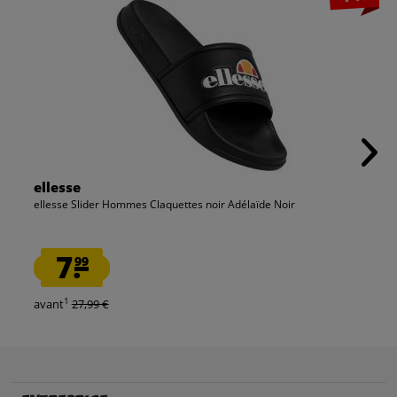
ellesse
ellesse Slider Hommes Claquettes noir Adélaïde Noir
7.
99
1
avant
27,99 €