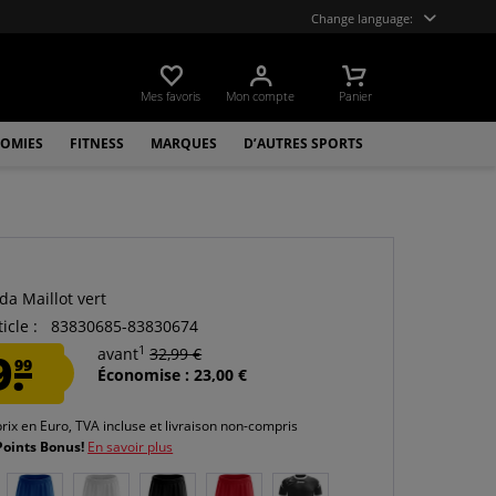
Change language:
Mes favoris
Mon compte
Panier
OMIES
FITNESS
MARQUES
D’AUTRES SPORTS
da Maillot vert
icle :
83830685-83830674
1
9.
avant
32,99 €
99
Économise : 23,00 €
prix en Euro, TVA incluse et
livraison non-compris
Points Bonus!
En savoir plus