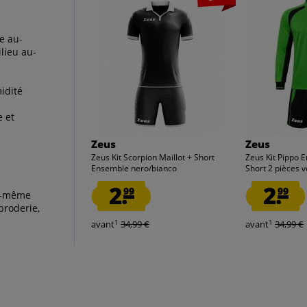
e au-
lieu au-
idité
e et
Zeus
Zeus
Zeus Kit Scorpion Maillot + Short
Zeus Kit Pippo 
Ensemble nero/bianco
Short 2 pièces v
2.
2.
99
99
us-même
broderie,
1
1
avant
34,99 €
avant
34,99 €