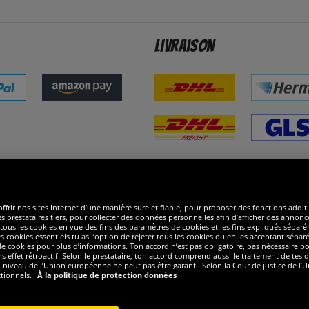
Livraison
ommes excellents
R
ffrir nos sites Internet d’une manière sure et fiable, pour proposer des fonctions addit
es prestataires tiers, pour collecter des données personnelles afin d’afficher des annonce
 de tous les cookies en vue des fins des paramètres de cookies et les fins expliqués sép
s cookies essentiels tu as l’option de rejeter tous les cookies ou en les acceptant sépa
 cookies pour plus d’informations. Ton accord n’est pas obligatoire, pas nécessaire pour
ffet rétroactif. Selon le prestataire, ton accord comprend aussi le traitement de tes do
iveau de l’Union européenne ne peut pas être garanti. Selon la Cour de justice de l’Un
ctionnels.
À la politique de protection données