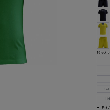
Sélectio
122
146
Fini c’