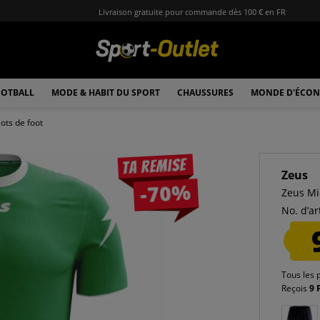
Livraison gratuite pour commande dès 100 € en FR
OTBALL
MODE & HABIT DU SPORT
CHAUSSURES
MONDE D'ÉCON
lots de foot
Ta remise
Zeus
-70%
Zeus Mi
No. d’art
Tous les 
Reçois
9 