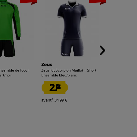
Zeus
Zeus
Ensemble de foot +
Zeus Kit Scorpion Maillot + Short
Zeus Kit Scorpio
ert/noir
Ensemble bleu/blanc
Ensemble alto/
2.
2.
99
99
1
1
avant
34,99 €
avant
34,99 €