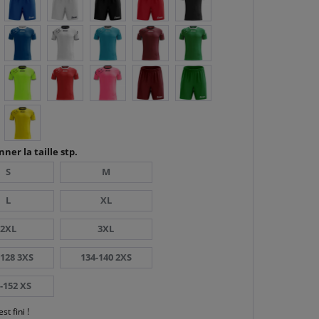
nner la taille stp.
S
M
L
XL
2XL
3XL
-128 3XS
134-140 2XS
-152 XS
est fini !