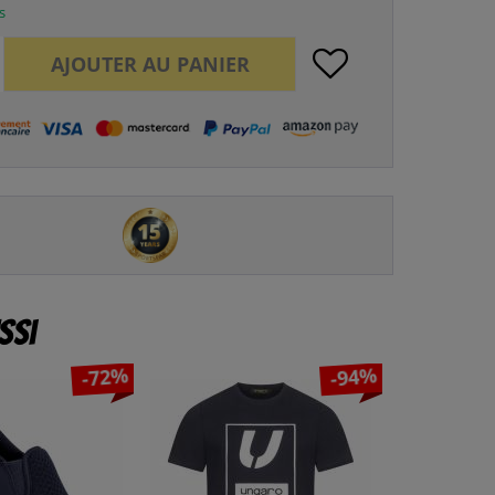
s
AJOUTER AU
PANIER
ssi
-72%
-94%