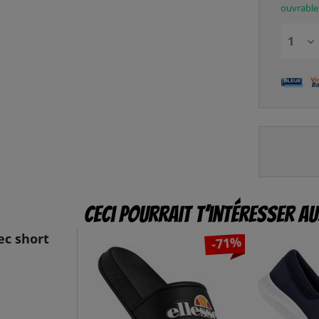
ouvrable
Ceci pourrait t’intéresser au
ec short
-71%