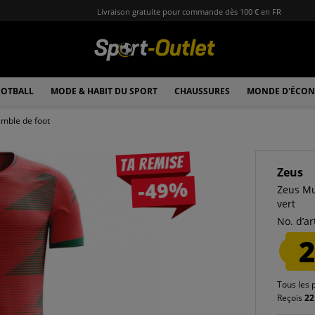
Livraison gratuite pour commande dès 100 € en FR
OTBALL
MODE & HABIT DU SPORT
CHAUSSURES
MONDE D'ÉCON
mble de foot
Ta remise
Zeus
-49%
Zeus Mu
vert
No. d’art
2
Tous les 
Reçois
22