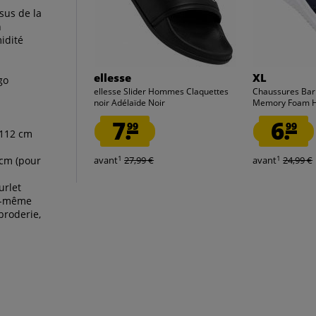
sus de la
n
idité
ellesse
XL
go
ellesse Slider Hommes Claquettes
Chaussures Bar
noir Adélaïde Noir
Memory Foam 
7.
6.
99
99
 112 cm
1
1
 cm (pour
avant
27,99 €
avant
24,99 €
urlet
us-même
broderie,