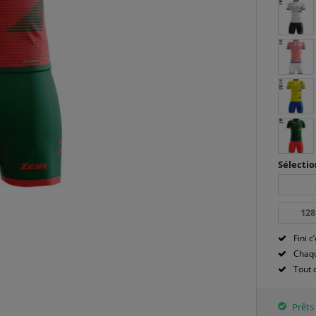
Sélectio
128
Fini c’
Chaqu
Tout 
Prêts 