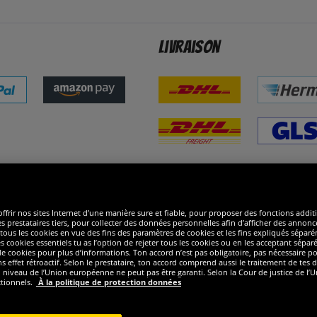
Livraison
ommes excellents
R
ffrir nos sites Internet d’une manière sure et fiable, pour proposer des fonctions addit
es prestataires tiers, pour collecter des données personnelles afin d’afficher des annonce
 de tous les cookies en vue des fins des paramètres de cookies et les fins expliqués sép
s cookies essentiels tu as l’option de rejeter tous les cookies ou en les acceptant sépa
 cookies pour plus d’informations. Ton accord n’est pas obligatoire, pas nécessaire pour
ffet rétroactif. Selon le prestataire, ton accord comprend aussi le traitement de tes do
iveau de l’Union européenne ne peut pas être garanti. Selon la Cour de justice de l’Un
ctionnels.
À la politique de protection données