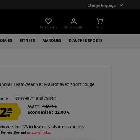
Change language:
Mes favoris
Mon compte
Panier
OMIES
FITNESS
MARQUES
D’AUTRES SPORTS
ndial Teamwear Set Maillot avec short rouge
icle :
83859871-83875892
1
2.
avant
44,99 €
99
Économise : 22,00 €
prix en Euro, TVA incluse et
livraison non-compris
 Points Bonus!
En savoir plus