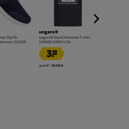
ungaro®
Zeus
ney Slip On
ungaro® David Hommes T-shirt
Zeus Kit Pippo 
Hommes 522039
US0006-UX0012-02
Short 2 pièces..
3.
2.
99
99
1
1
avant
65,00 €
avant
34,99 €