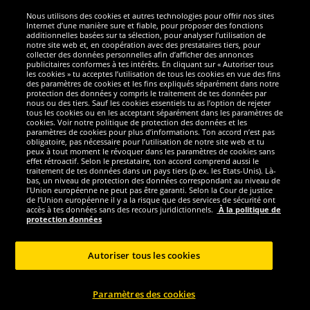
Nous utilisons des cookies et autres technologies pour offrir nos sites
Sécurité
Internet d’une manière sure et fiable, pour proposer des fonctions
additionnelles basées sur ta sélection, pour analyser l’utilisation de
notre site web et, en coopération avec des prestataires tiers, pour
Nous sommes excellents
collecter des données personnelles afin d’afficher des annonces
publicitaires conformes à tes intérêts. En cliquant sur « Autoriser tous
les cookies » tu acceptes l’utilisation de tous les cookies en vue des fins
des paramètres de cookies et les fins expliqués séparément dans notre
protection des données y compris le traitement de tes données par
nous ou des tiers. Sauf les cookies essentiels tu as l’option de rejeter
tous les cookies ou en les acceptant séparément dans les paramètres de
cookies. Voir notre politique de protection des données et les
paramètres de cookies pour plus d’informations. Ton accord n’est pas
obligatoire, pas nécessaire pour l’utilisation de notre site web et tu
peux à tout moment le révoquer dans les paramètres de cookies sans
effet rétroactif. Selon le prestataire, ton accord comprend aussi le
traitement de tes données dans un pays tiers (p.ex. les Etats-Unis). Là-
bas, un niveau de protection des données correspondant au niveau de
l’Union européenne ne peut pas être garanti. Selon la Cour de justice
de l’Union européenne il y a la risque que des services de sécurité ont
Réseaux sociaux
accès à tes données sans des recours juridictionnels.
À la politique de
protection données
Autoriser tous les cookies
Copyright © 2024 Sportspar GmbH, Gustav-Adolf-Ring 7, 04838 Eilenburg GER -
Paramètres des cookies
Tous droits réservés
1
*Tous les prix incluent la TVA, livraison est non-compris
Prix recommandé