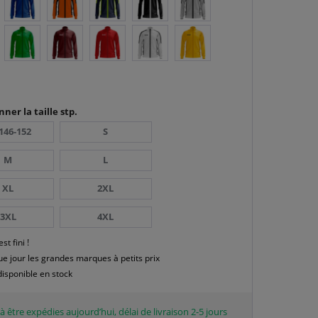
nner la taille stp.
146-152
S
M
L
XL
2XL
3XL
4XL
est fini !
e jour les grandes marques à petits prix
disponible en stock
à être expédies aujourd’hui, délai de livraison 2-5 jours