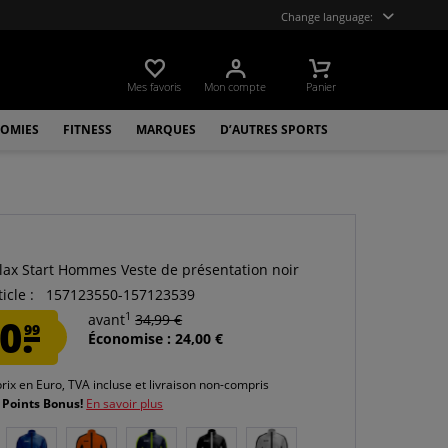
Change language:
Mes favoris
Mon compte
Panier
OMIES
FITNESS
MARQUES
D’AUTRES SPORTS
lax Start Hommes Veste de présentation noir
icle :
157123550-157123539
1
0.
avant
34,99 €
99
Économise : 24,00 €
prix en Euro, TVA incluse et
livraison non-compris
 Points Bonus!
En savoir plus