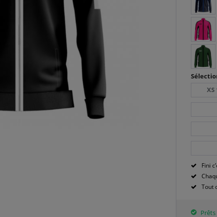
Sélectio
XS 
Fini c’
Chaqu
Tout 
Prêts 