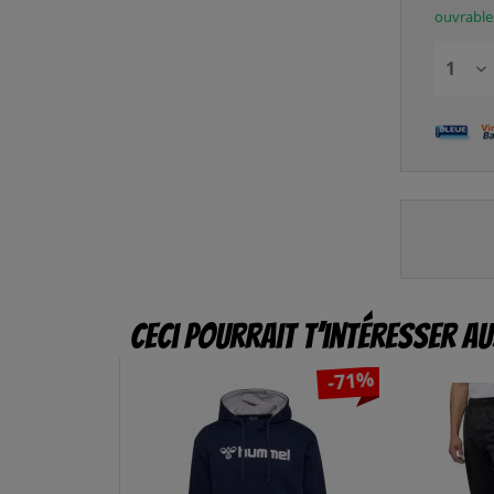
ouvrable
Ceci pourrait t’intéresser au
-71%