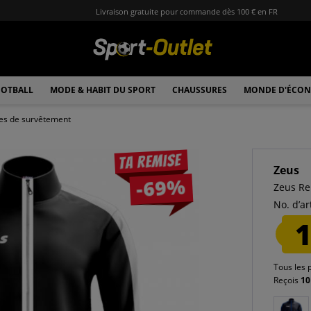
Livraison gratuite pour commande dès 100 € en FR
OTBALL
MODE & HABIT DU SPORT
CHAUSSURES
MONDE D'ÉCON
es de survêtement
Ta remise
Zeus
-69%
Zeus Re
No. d’art
1
Tous les 
Reçois
10