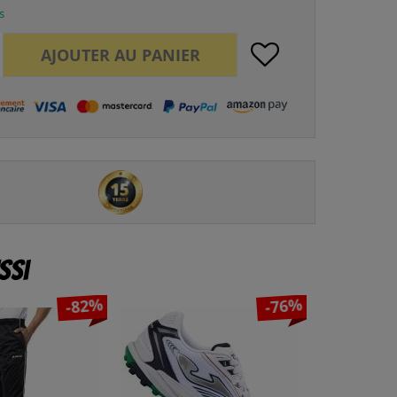
s
AJOUTER AU
PANIER
ssi
-82%
-76%