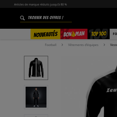
Articles de marque réduits jusqu’à 80 %
%
TOP 100
PLAN
NOUVEAUTÉS
BON
FO
Football
Vêtements d‘équipes
Vest