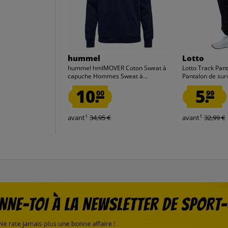
hummel
Lotto
hummel hmlMOVER Coton Sweat à
Lotto Track Pa
capuche Hommes Sweat à...
Pantalon de sur
10.
5.
00
99
1
1
avant
34,95 €
avant
32,99 €