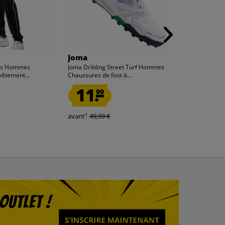
Joma
Uhlsport
nts Hommes
Joma Dribling Street Turf Hommes
Uhlsport Offe
vêtement...
Chaussures de foot à...
Multifonctionn
11.
5.
99
00
1
1
avant
49,99 €
avant
64,99 €