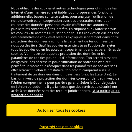
Nous utilisons des cookies et autres technologies pour offrir nos sites
Sécurité
Internet d’une manière sure et fiable, pour proposer des fonctions
additionnelles basées sur ta sélection, pour analyser l’utilisation de
notre site web et, en coopération avec des prestataires tiers, pour
Nous sommes excellents
collecter des données personnelles afin d’afficher des annonces
publicitaires conformes à tes intérêts. En cliquant sur « Autoriser tous
les cookies » tu acceptes l’utilisation de tous les cookies en vue des fins
des paramètres de cookies et les fins expliqués séparément dans notre
protection des données y compris le traitement de tes données par
nous ou des tiers. Sauf les cookies essentiels tu as l’option de rejeter
tous les cookies ou en les acceptant séparément dans les paramètres de
cookies. Voir notre politique de protection des données et les
paramètres de cookies pour plus d’informations. Ton accord n’est pas
obligatoire, pas nécessaire pour l’utilisation de notre site web et tu
peux à tout moment le révoquer dans les paramètres de cookies sans
effet rétroactif. Selon le prestataire, ton accord comprend aussi le
traitement de tes données dans un pays tiers (p.ex. les Etats-Unis). Là-
bas, un niveau de protection des données correspondant au niveau de
l’Union européenne ne peut pas être garanti. Selon la Cour de justice
de l’Union européenne il y a la risque que des services de sécurité ont
Réseaux sociaux
accès à tes données sans des recours juridictionnels.
À la politique de
protection données
Autoriser tous les cookies
Copyright © 2024 Sportspar GmbH, Gustav-Adolf-Ring 7, 04838 Eilenburg GER -
Paramètres des cookies
Tous droits réservés
1