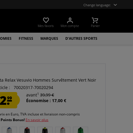
Change language:
Mes favoris
Mon compte
Panier
OMIES
FITNESS
MARQUES
D’AUTRES SPORTS
ta Relax Vesuvio Hommes Survêtement Vert Noir
icle :
70020317-70020294
1
2.
avant
39,99 €
99
Économise : 17,00 €
prix en Euro, TVA incluse et
livraison non-compris
 Points Bonus!
En savoir plus