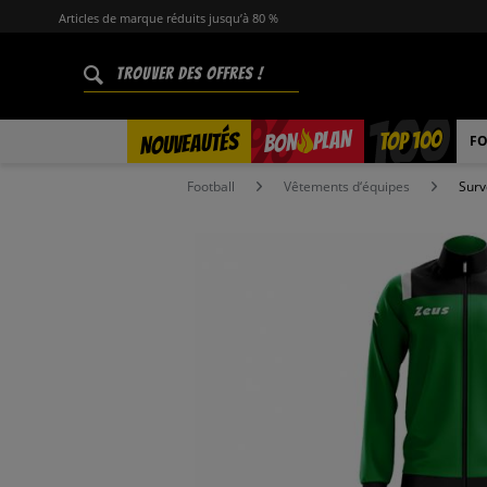
Articles de marque réduits jusqu’à 80 %
%
TOP 100
PLAN
NOUVEAUTÉS
BON
FO
Football
Vêtements d‘équipes
Surv