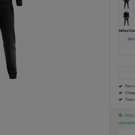
Sélectio
2XS
Fini c’
Chaqu
Tout 
Prêts 
ouvrable