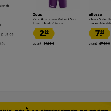
oite du
Zeus
ellesse
Zeus Kit Scorpion Maillot + Short
ellesse Slider 
Ensemble alto/bianco
marine Adélaïd
)
2.
7.
99
99
 plus de
1
1
stés
avant
34,99 €
avant
27,99 €