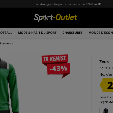
Livraison gratuite pour commande dès 100 € en FR
OTBALL
MODE & HABIT DU SPORT
CHAUSSURES
MONDE D'ÉCON
êtements
Ta remise
Zeus
-43%
Zeus Tu
No. d’art
2
Tous les 
Reçois
22