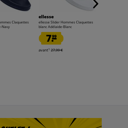
ellesse
ellesse
Hommes Claquettes
ellesse Slider Hommes Claquettes
ellesse Slider
e-Navy
blanc Adélaïde-Blanc
noir Adélaïde N
7.
7.
99
99
1
1
avant
27,99 €
avant
27,99 €