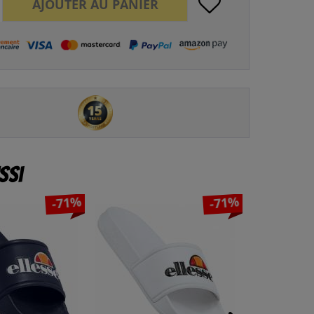
AJOUTER AU
PANIER
ssi
-71%
-71%