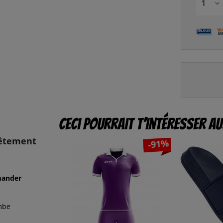
Ceci pourrait t’intéresser au
vêtement
-91%
mander
mbe