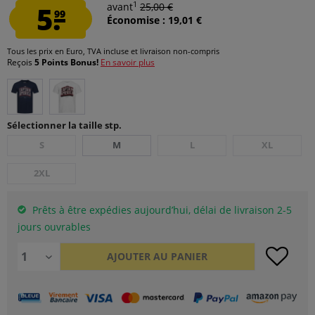
1
5.
avant
25,00 €
99
Économise : 19,01 €
Tous les prix en Euro, TVA incluse et
livraison non-compris
Reçois
5 Points Bonus!
En savoir plus
Sélectionner la taille stp.
S
M
L
XL
2XL
Prêts à être expédies aujourd’hui, délai de livraison 2-5
jours ouvrables
AJOUTER AU
PANIER