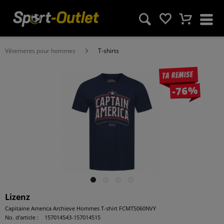
Vêtements pour hommes
T-shirts
Ta remise
-76%
Lizenz
Capitaine America Archieve Hommes T-shirt FCMTS060NVY
No. d’article :
157014543-157014515