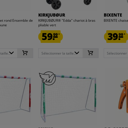
KIRKJUBØUR
BIXENTE
let rond Ensemble de
KIRKJUBØUR® "Edda" chariot à bras
BIXENTE chaise
jaune
pliable vert
59.
39.
99
99
*
*
aille...
Sélectionner la taille...
Sélectionner la