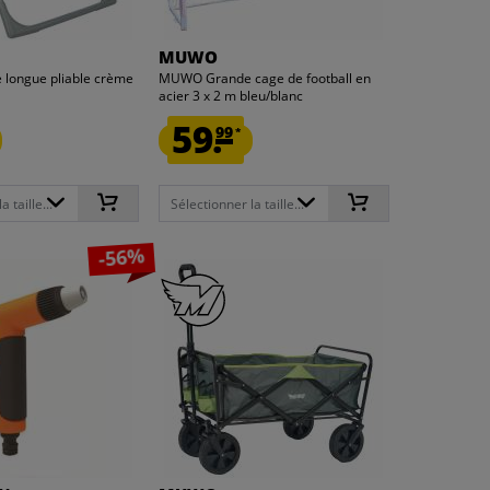
MUWO
 longue pliable crème
MUWO Grande cage de football en
acier 3 x 2 m bleu/blanc
59.
99
*
 taille...
Sélectionner la taille...
-56%