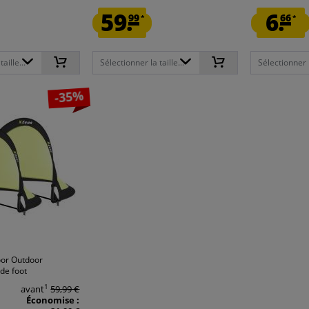
59.
6.
99
66
*
*
aille...
Sélectionner la taille...
Sélectionner la
-35%
oor Outdoor
de foot
1
avant
59,99 €
Économise :