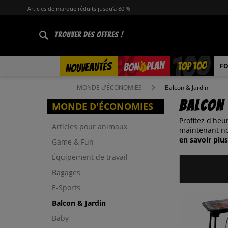
Articles de marque réduits jusqu’à 80 %
%
TOP 100
PLAN
NOUVEAUTÉS
BON
FO
MONDE d'ÉCONOMIES
Balcon & Jardin
Balcon 
MONDE D'ÉCONOMIES
Profitez d'heu
Articles pour animaux
maintenant not
en savoir plus
Game & Fun
Équipement de travail
Bagages
E-Sports
Balcon & Jardin
Baby