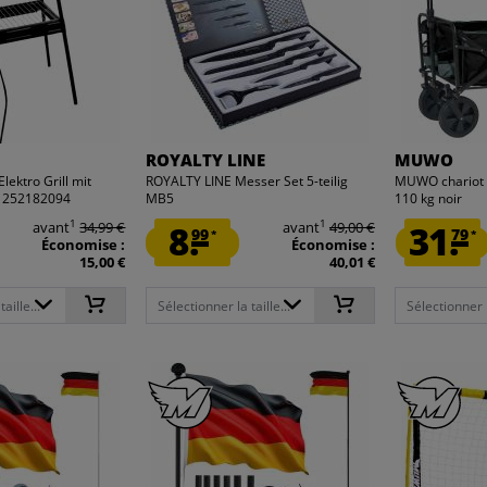
ROYALTY LINE
MUWO
lektro Grill mit
ROYALTY LINE Messer Set 5-teilig
MUWO chariot p
11252182094
MB5
110 kg noir
1
1
avant
34,99 €
8.
avant
49,00 €
31.
99
79
*
*
Économise :
Économise :
15,00 €
40,01 €
aille...
Sélectionner la taille...
Sélectionner la