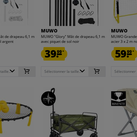
MUWO
MUWO
t de drapeau 6,1 m
MUWO "Glory" Mât de drapeau 6,1 m
MUWO Grande c
l argent
avec piquet de sol noir
acier 3 x 2 m n
39.
59.
99
99
*
*
aille...
Sélectionner la taille...
Sélectionner la