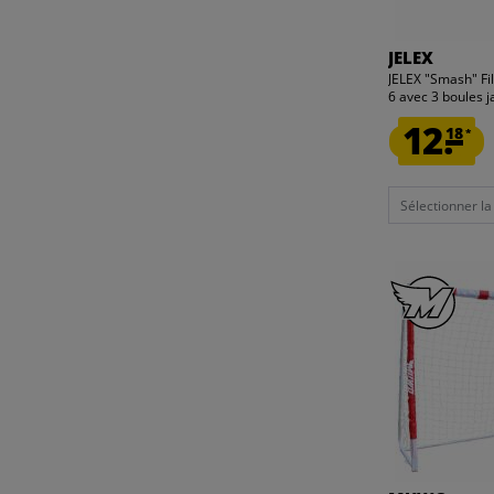
JELEX
JELEX "Smash" Fi
6 avec 3 boules 
12.
18
*
Sélectionner la t