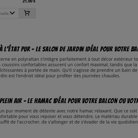
21,00 €
aille...
à l'état pur - Le salon de jardin idéal pour votre b
rne en polyrattan s'intègre parfaitement à tout décor extérieur tou
s coussins confortables assurent un confort maximal, tandis que la
îchissantes à portée de main. Qu'il s'agisse de prendre un bain de
rdin est l'endroit idéal pour profiter des journées chaudes.
plein air - Le hamac idéal pour votre balcon ou vot
un pur moment de détente avec notre hamac relaxant. Que ce soit d
nfortable pour vous reposer et vous détendre. Le matériau durable 
suffit de l'accrocher, de s'allonger et de s'évader de la vie quotidienn