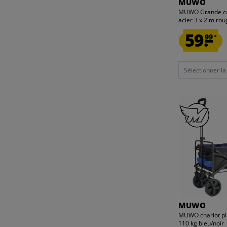
MUWO
MUWO Grande cag
acier 3 x 2 m ro
59.
99
*
Sélectionner la t
MUWO
MUWO chariot pli
110 kg bleu/noir