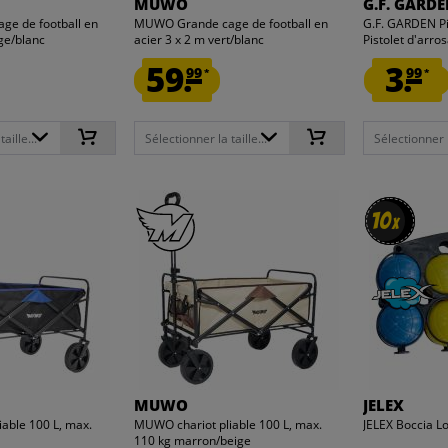
MUWO
G.F. GARD
e de football en
MUWO Grande cage de football en
G.F. GARDEN Pi
uge/blanc
acier 3 x 2 m vert/blanc
Pistolet d'arros
59.
3.
99
99
*
*
aille...
Sélectionner la taille...
Sélectionner la
10
10
x
x
MUWO
JELEX
able 100 L, max.
MUWO chariot pliable 100 L, max.
JELEX Boccia Lo
110 kg marron/beige