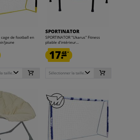
SPORTINATOR
age de football en
SPORTINATOR "Ukarus" Fitness
oir/jaune
pliable d'intérieur...
17.
48
*
 taille...
Sélectionner la taille...