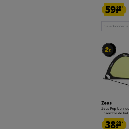
59.
99
*
Sélectionner la t
2
2
x
x
Zeus
Zeus Pop Up Ind
Ensemble de but 
38.
99
*