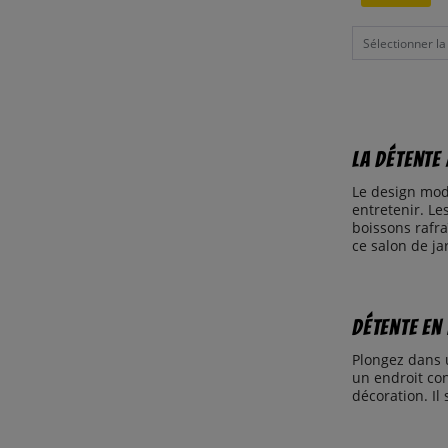
Sélectionner la t
La détente 
Le design mode
entretenir. Le
boissons rafra
ce salon de ja
Détente en 
Plongez dans 
un endroit co
décoration. Il 