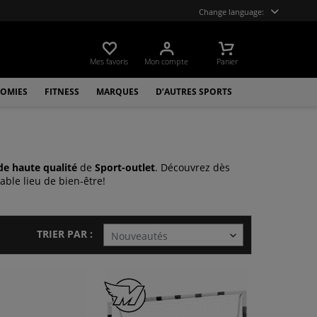
Change language:
Mes favoris
Mon compte
Panier
OMIES
FITNESS
MARQUES
D’AUTRES SPORTS
 de haute qualité
de
Sport-outlet
. Découvrez dès
able lieu de bien-être!
TRIER PAR :