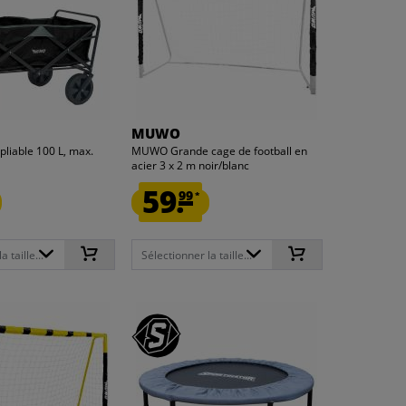
MUWO
liable 100 L, max.
MUWO Grande cage de football en
acier 3 x 2 m noir/blanc
59.
99
*
 taille...
Sélectionner la taille...