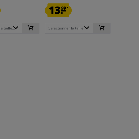
13.
99
*
 taille...
Sélectionner la taille...