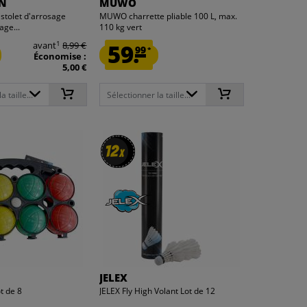
EN
MUWO
stolet d'arrosage
MUWO charrette pliable 100 L, max.
age...
110 kg vert
1
avant
8,99 €
59.
99
*
Économise :
5,00 €
 taille...
Sélectionner la taille...
12
12
x
x
JELEX
t de 8
JELEX Fly High Volant Lot de 12