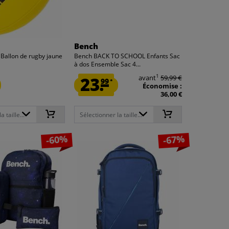
Bench
 Ballon de rugby jaune
Bench BACK TO SCHOOL Enfants Sac
à dos Ensemble Sac 4...
1
23.
avant
59,99 €
99
*
Économise :
36,00 €
 taille...
Sélectionner la taille...
-60%
-67%