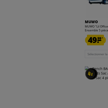
MUWO
MUWO "Lil Office
Ensemble 5 pièce
49.
99
*
Sélectionner la t
4
4
x
x