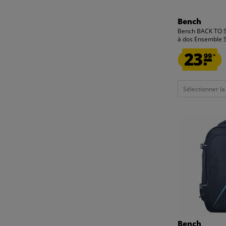
Bench
Bench BACK TO 
à dos Ensemble S
23.
99
*
Sélectionner la t
Bench