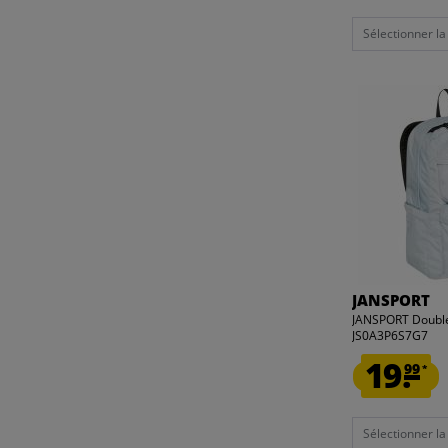
Sélectionner la t
JANSPORT
JANSPORT Double
JS0A3P6S7G7
19.
99
*
Sélectionner la t