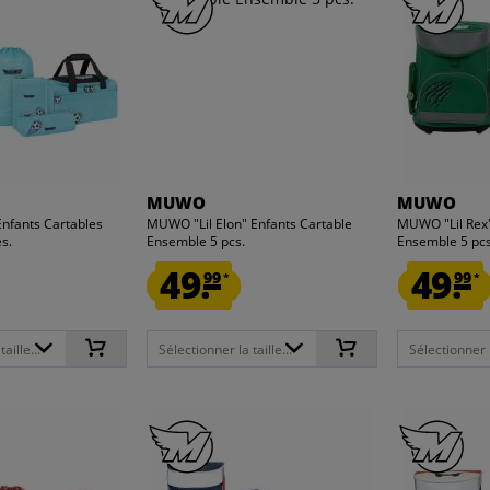
MUWO
MUWO
nfants Cartables
MUWO "Lil Elon" Enfants Cartable
MUWO "Lil Rex"
s.
Ensemble 5 pcs.
Ensemble 5 pcs
49.
49.
99
99
*
*
aille...
Sélectionner la taille...
Sélectionner la