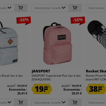
aille...
Sélectionner la taille...
Sélectionner la
-56%
-56%
JANSPORT
Rocket Sk
 Break Sac à dos
JANSPORT Superbreak Plus Sac à dos
Rocket Prism Fo
JS0A4QUE69G
board RKT-CO
1
1
avant
45,00 €
19.
avant
45,00 €
38.
99
99
*
*
Économise :
Économise :
25,01 €
25,01 €
aille...
Sélectionner la taille...
Sélectionner la