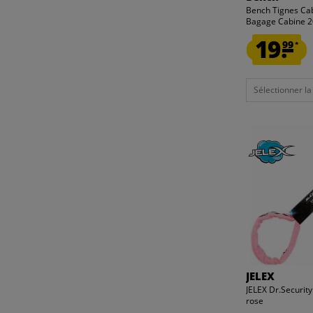
Bench Tignes Ca
Bagage Cabine 20
19.
99
*
Sélectionner la t
JELEX
JELEX Dr.Security
rose