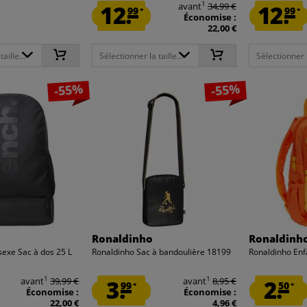
1
12.
avant
34,99 €
12.
99
99
*
*
Économise :
22,00 €
aille...
Sélectionner la taille...
Sélectionner la
-55%
-55%
Ronaldinho
Ronaldinh
sexe Sac à dos 25 L
Ronaldinho Sac à bandoulière 18199
Ronaldinho Enf
1
1
avant
39,99 €
3.
avant
8,95 €
2.
99
50
*
*
Économise :
Économise :
22,00 €
4,96 €