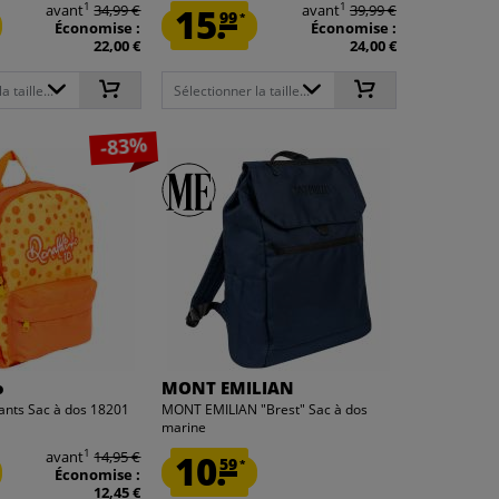
1
1
avant
34,99 €
15.
avant
39,99 €
99
*
Économise :
Économise :
22,00 €
24,00 €
 taille...
Sélectionner la taille...
-83%
o
MONT EMILIAN
ants Sac à dos 18201
MONT EMILIAN "Brest" Sac à dos
marine
1
avant
14,95 €
10.
59
*
Économise :
12,45 €