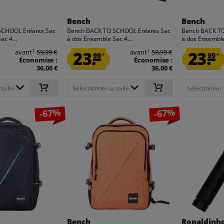
Bench
Bench
SCHOOL Enfants Sac
Bench BACK TO SCHOOL Enfants Sac
Bench BACK TO
ac 4...
à dos Ensemble Sac 4...
à dos Ensemble
1
1
avant
59,99 €
23.
avant
59,99 €
23.
99
99
*
*
Économise :
Économise :
36,00 €
36,00 €
aille...
Sélectionner la taille...
Sélectionner la
-67%
-67%
Bench
Ronaldinh