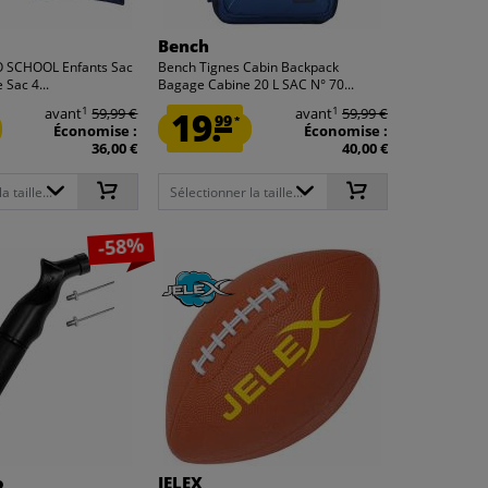
Bench
 SCHOOL Enfants Sac
Bench Tignes Cabin Backpack
 Sac 4...
Bagage Cabine 20 L SAC N° 70...
1
1
avant
59,99 €
19.
avant
59,99 €
99
*
Économise :
Économise :
36,00 €
40,00 €
 taille...
Sélectionner la taille...
-58%
o
JELEX