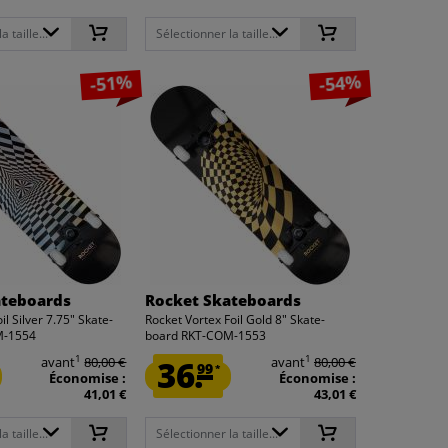
 taille...
Sélectionner la taille...
-51%
-54%
ateboards
Rocket Skateboards
il Silver 7.75" Skate-
Rocket Vortex Foil Gold 8" Skate-
M-1554
board RKT-COM-1553
1
1
avant
80,00 €
36.
avant
80,00 €
99
*
Économise :
Économise :
41,01 €
43,01 €
 taille...
Sélectionner la taille...