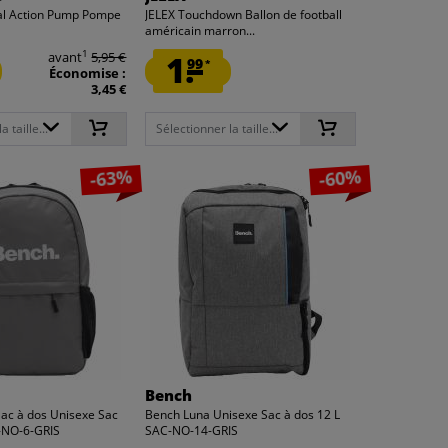
al Action Pump Pompe
JELEX Touchdown Ballon de football
américain marron...
1
avant
5,95 €
1.
99
*
Économise :
3,45 €
 taille...
Sélectionner la taille...
-63%
-60%
Bench
Sac à dos Unisexe Sac
Bench Luna Unisexe Sac à dos 12 L
-NO-6-GRIS
SAC-NO-14-GRIS