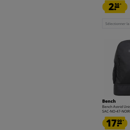
2.
50
*
Sélectionner la t
Bench
Bench Astrid Uni
SAC-NO-47-NOIR
17.
99
*