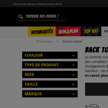
Articles de marque réduits jusqu’à 80 %
%
TOP 100
PLAN
NOUVEAUTÉS
BON
FO
Promotions
back to school
Back t
COULEUR
La rentrée sco
des cartables 
TYPE DE PRODUIT
changement de 
meilleur : de 
SKATEBOARD
SEXE
en savoir plus
MAILLOTS DE BAIN
HOMMES
TAILLE
BALLONS
FEMMES
TENUES DE FOOT
S
MARQUE
ENFANTS
BUTS DE FOOTBALL
M
BENCH
FERMER
CASQUETTES
L
FERMER