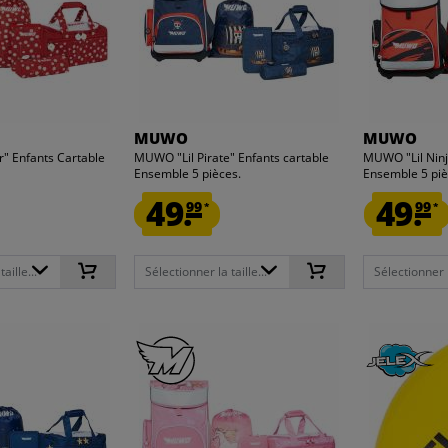
MUWO
MUWO
" Enfants Cartable
MUWO "Lil Pirate" Enfants cartable
MUWO "Lil Ninj
Ensemble 5 pièces.
Ensemble 5 piè
49.
49.
99
99
*
*
aille...
Sélectionner la taille...
Sélectionner la