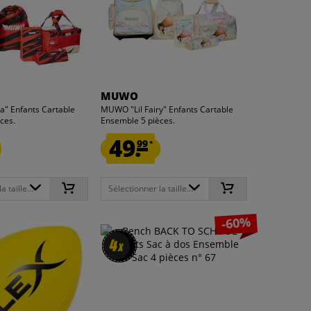
MUWO
a" Enfants Cartable
MUWO "Lil Fairy" Enfants Cartable
ces.
Ensemble 5 pièces.
49.
99
*
 taille...
Sélectionner la taille...
-60%
4
4
x
x