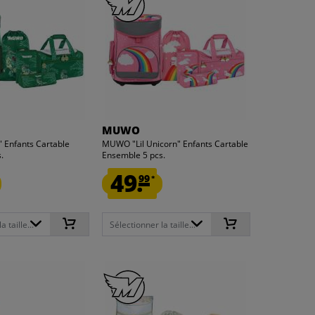
MUWO
 Enfants Cartable
MUWO "Lil Unicorn" Enfants Cartable
.
Ensemble 5 pcs.
49.
99
*
 taille...
Sélectionner la taille...