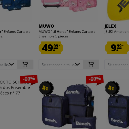
MUWO
JELEX
r" Enfants Cartable
MUWO "Lil Horse" Enfants Cartable
JELEX Ambition
s.
Ensemble 5 pièces.
49.
9.
99
99
*
*
aille...
Sélectionner la taille...
Sélectionner la
-60%
-60%
4
4
4
4
x
x
x
x