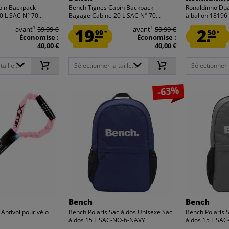
bin Backpack
Bench Tignes Cabin Backpack
Ronaldinho Du
 L SAC N° 70...
Bagage Cabine 20 L SAC N° 70...
à ballon 18196
1
1
avant
59,99 €
19.
avant
59,99 €
2.
99
50
*
*
Économise :
Économise :
40,00 €
40,00 €
aille...
Sélectionner la taille...
Sélectionner la
-63%
Bench
Bench
 Antivol pour vélo
Bench Polaris Sac à dos Unisexe Sac
Bench Polaris 
à dos 15 L SAC-NO-6-NAVY
à dos 15 L SAC