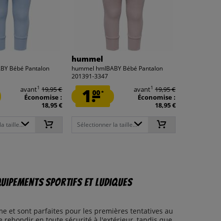
hummel
BY Bébé Pantalon
hummel hmlBABY Bébé Pantalon
201391-3347
1
1
avant
19,95 €
1.
avant
19,95 €
00
*
Économise :
Économise :
18,95 €
18,95 €
 taille...
Sélectionner la taille...
quipements sportifs et ludiques
e et sont parfaites pour les premières tentatives au
rebondir en toute sécurité à l'extérieur, tandis que