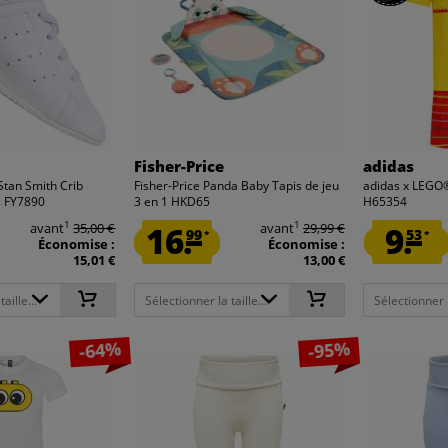
Fisher-Price
adidas
Stan Smith Crib
Fisher-Price Panda Baby Tapis de jeu
adidas x LEGO
s FY7890
3 en 1 HKD65
H65354
1
1
avant
35,00 €
16.
avant
29,99 €
9.
99
53
*
*
Économise :
Économise :
15,01 €
13,00 €
aille...
Sélectionner la taille...
Sélectionner la
-64%
-95%