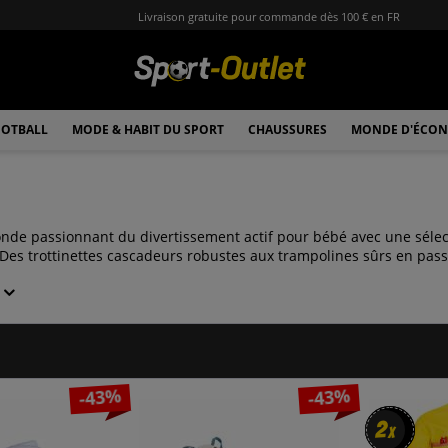
Livraison gratuite pour commande dès 100 € en FR
OTBALL
MODE & HABIT DU SPORT
CHAUSSURES
MONDE D'ÉCON
onde passionnant du divertissement actif pour bébé avec une sélec
 Des trottinettes cascadeurs robustes aux trampolines sûrs en pass
-43%
-43%
2
2
x
x