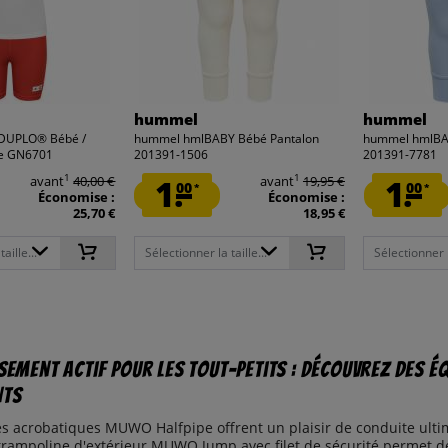
hummel
hummel
 DUPLO® Bébé /
hummel hmlBABY Bébé Pantalon
hummel hmlBA
le GN6701
201391-1506
201391-7781
1
1
avant
40,00 €
1.
avant
19,95 €
1.
00
00
*
*
Économise :
Économise :
25,70 €
18,95 €
aille...
Sélectionner la taille...
Sélectionner la
sement actif pour les tout-petits : Découvrez des é
nts
es acrobatiques MUWO Halfpipe offrent un plaisir de conduite ultim
trampoline d'extérieur MUWO Jump avec filet de sécurité permet de 