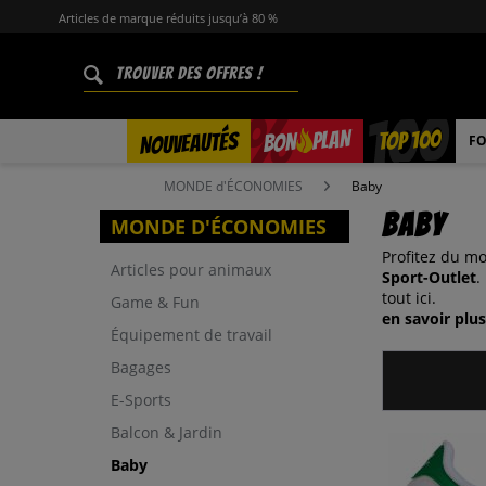
Articles de marque réduits jusqu’à 80 %
%
TOP 100
PLAN
NOUVEAUTÉS
BON
FO
MONDE d'ÉCONOMIES
Baby
Baby
MONDE D'ÉCONOMIES
Profitez du m
Articles pour animaux
Sport-Outlet
.
tout ici.
Game & Fun
en savoir plus
Équipement de travail
Bagages
E-Sports
Balcon & Jardin
Baby