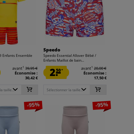
Speedo
® Enfants Ensemble
Speedo Essential Allover Bébé /
Enfants Maillot de bain...
1
1
avant
39,95 €
2.
avant
20,00 €
50
*
Économise :
Économise :
30,42 €
17,50 €
 taille...
Sélectionner la taille...
-95%
-95%