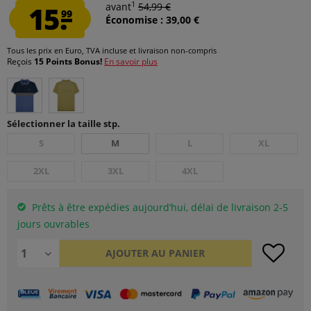
1
15.
avant
54,99 €
99
Économise : 39,00 €
Tous les prix en Euro, TVA incluse et
livraison non-compris
Reçois
15 Points Bonus!
En savoir plus
Sélectionner la taille stp.
S
M
L
XL
2XL
3XL
4XL
Prêts à être expédies aujourd’hui, délai de livraison 2-5
jours ouvrables
AJOUTER AU
PANIER