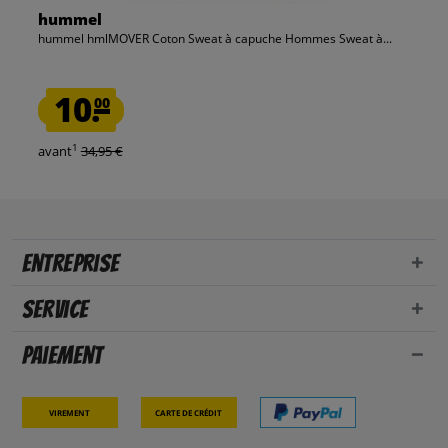
hummel
hummel hmlMOVER Coton Sweat à capuche Hommes Sweat à...
10.
00
1
avant
34,95 €
Entreprise
Service
Paiement
Virement
Carte de crédit