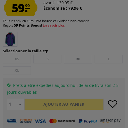
1
59.
avant
139,95 €
99
Économise : 79,96 €
Tous les prix en Euro, TVA incluse et
livraison non-compris
Reçois
59 Points Bonus!
En savoir plus
Sélectionner la taille stp.
XS
S
M
L
XL
Prêts à être expédies aujourd’hui, délai de livraison 2-5
jours ouvrables
AJOUTER AU
PANIER