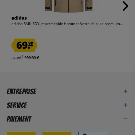
adidas
adidas RAIN.RDY Imperméable Hommes Veste de pluie premium...
69.
99
1
avant
200,00 €
Entreprise
Service
Paiement