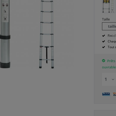
Taille
tail
Fini c’
Chaqu
Tout 
Prêts 
ouvrable