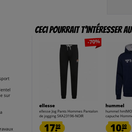
Ceci pourrait t’intéresser au
-70%
sport
dentel
e sur
ellesse
hummel
ellesse Jog Pants Hommes Pantalon
hummel hmlMOV
la
de jogging SKA23196-NOIR
capuche Hommes
17.
10.
99
00
travaux