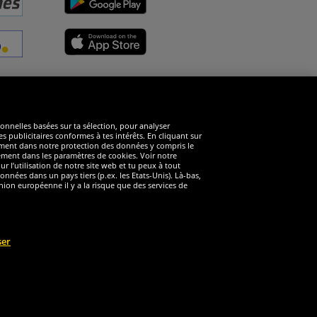
éseaux sociaux
ionnelles basées sur ta sélection, pour analyser
s publicitaires conformes à tes intérêts. En cliquant sur
arément dans notre protection des données y compris le
rément dans les paramètres de cookies. Voir notre
 l’utilisation de notre site web et tu peux à tout
nnées dans un pays tiers (p.ex. les Etats-Unis). Là-bas,
ion européenne il y a la risque que des services de
ser
éservés
nt valable pour les clients avec une adhésion de DealClub active.