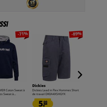
ssi
-71%
-89%
Dickies
Lee Cooper
ER Coton Sweat à
Dickies Lead in Flex Hommes Short
Lee Cooper Ho
 Sweat à...
de travail DK0A4XSHGYX
travail cargo noi
5.
5.
00
00