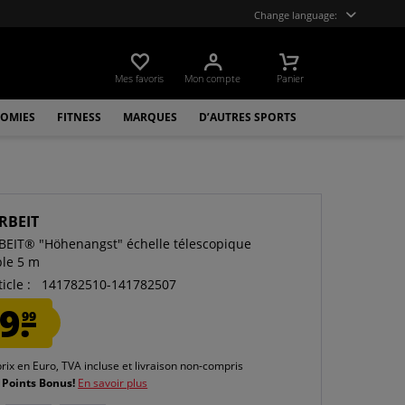
Change language:
Mes favoris
Mon compte
Panier
OMIES
FITNESS
MARQUES
D’AUTRES SPORTS
RBEIT
EIT® "Höhenangst" échelle télescopique
ble 5 m
icle :
141782510-141782507
9.
99
prix en Euro, TVA incluse et
livraison non-compris
 Points Bonus!
En savoir plus