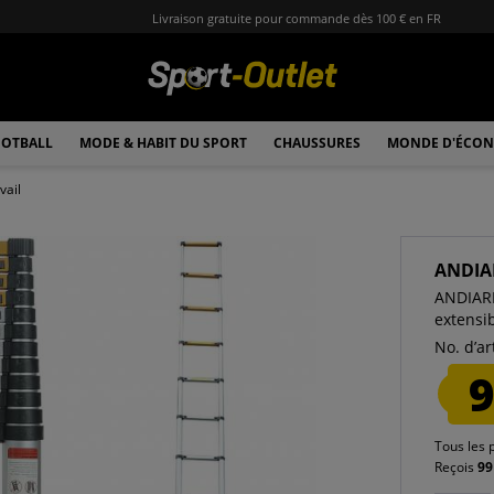
Livraison gratuite pour commande dès 100 € en FR
OTBALL
MODE & HABIT DU SPORT
CHAUSSURES
MONDE D'ÉCON
vail
ANDIA
ANDIARB
extensi
No. d’art
9
Tous les 
Reçois
99