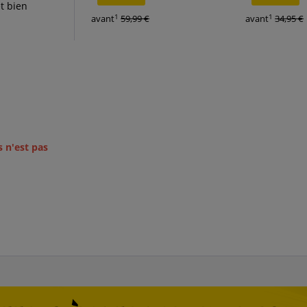
et bien
1
1
avant
59,99 €
avant
34,95 €
s n'est pas