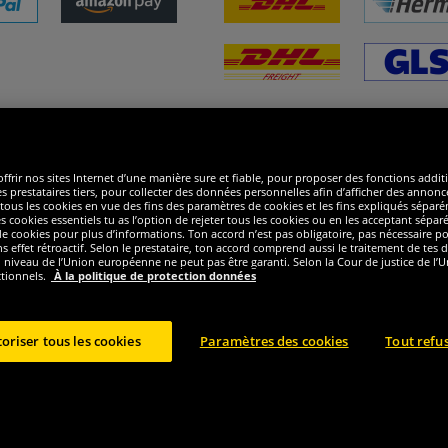
ommes excellents
R
ffrir nos sites Internet d’une manière sure et fiable, pour proposer des fonctions addit
es prestataires tiers, pour collecter des données personnelles afin d’afficher des annonce
 de tous les cookies en vue des fins des paramètres de cookies et les fins expliqués sép
s cookies essentiels tu as l’option de rejeter tous les cookies ou en les acceptant sépa
 cookies pour plus d’informations. Ton accord n’est pas obligatoire, pas nécessaire pour
ffet rétroactif. Selon le prestataire, ton accord comprend aussi le traitement de tes do
iveau de l’Union européenne ne peut pas être garanti. Selon la Cour de justice de l’Un
ctionnels.
À la politique de protection données
oriser tous les cookies
Paramètres des cookies
Tout refu
ght © 2024 Sportspar GmbH, Gustav-Adolf-Ring 7, 04838 Eilenburg GER - Tous droits r
2
ecommandé actuel ou précèdent du fabricant, taxe à valeur incluse
Le prix est seuleme