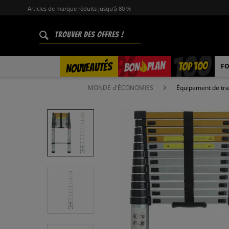
Articles de marque réduits jusqu’à 80 %
%
TOP 100
PLAN
NOUVEAUTÉS
BON
FO
MONDE d'ÉCONOMIES
Équipement de tra