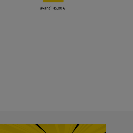
1
1
avant
45,00 €
avant
35,99 €