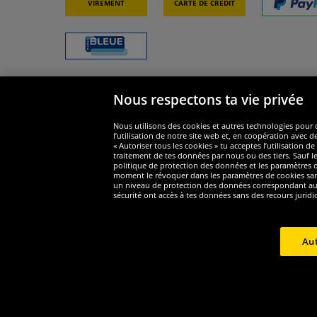
Virement
Carte de crédit
Nous respectons ta vie privée
Sécurité
Nous s
Nous utilisons des cookies et autres technologies pour o
l’utilisation de notre site web et, en coopération avec d
« Autoriser tous les cookies » tu acceptes l’utilisation
traitement de tes données par nous ou des tiers. Sauf le
politique de protection des données et les paramètres de
moment le révoquer dans les paramètres de cookies sans e
un niveau de protection des données correspondant au n
Widerruf
sécurité ont accès à tes données sans des recours juridi
Widerruf
Aut
Copyri
1
*Tous les prix incluent la TVA, livraison est non-compris
Prix r