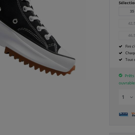
Sélectio
35
42,
46,
Fini c’
Chaqu
Tout 
Prêts 
ouvrable