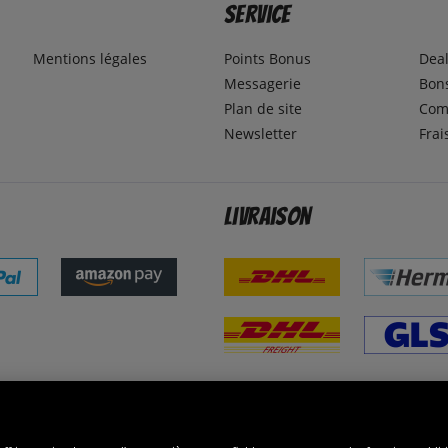
Service
Mentions légales
Points Bonus
Dea
Messagerie
Bons
Plan de site
Com
Newsletter
Frai
Livraison
ommes excellents
R