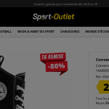
Livraison gratuite pour commande dès 100 € en FR
OTBALL
MODE & HABIT DU SPORT
CHAUSSURES
MONDE D'ÉCON
Ta remise
Conve
-80%
Convers
166800
No. d’art
2
Tous les 
Reçois
23