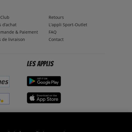
lClub
Retours
 d’achat
L'appli Sport-Outlet
mande & Paiement
FAQ
s de livraison
Contact
Les applis
éseaux sociaux