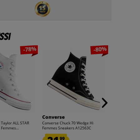
ssi
-78%
-80%
Converse
Converse
 Taylor ALL STAR
Converse Chuck 70 Wedge Hi
Converse Chuck
 Femmes...
Femmes Sneakers A12563C
Wedge Platform
99
99