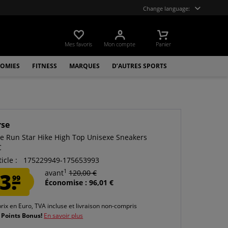
Change language:
Mes favoris
Mon compte
Panier
OMIES
FITNESS
MARQUES
D’AUTRES SPORTS
rse
e Run Star Hike High Top Unisexe Sneakers
C
icle :
175229949-175653993
1
3.
avant
120,00 €
99
Économise : 96,01 €
prix en Euro, TVA incluse et
livraison non-compris
 Points Bonus!
En savoir plus