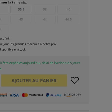
nner la taille stp.
35,5
38
40
5
43
44
44,5
5
est fini !
e jour les grandes marques à petits prix
disponible en stock
à être expédies aujourd’hui, délai de livraison 2-5 jours
s
AJOUTER AU
PANIER