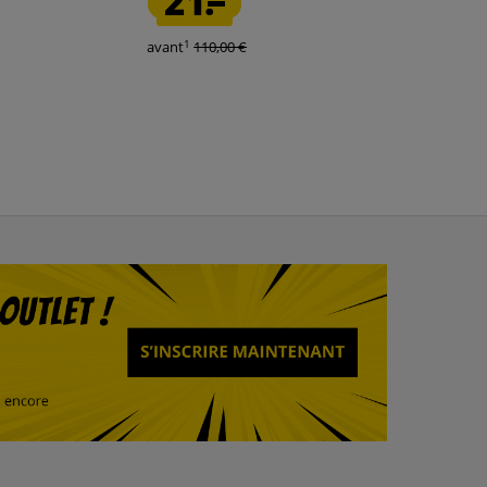
21.
19.
1
1
avant
110,00 €
avant
90,00 €