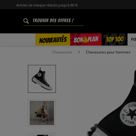
Articles de marque réduits jusqu’à 80 %
%
TOP 100
PLAN
NOUVEAUTÉS
BON
FO
Chaussures
Chaussures pour hommes