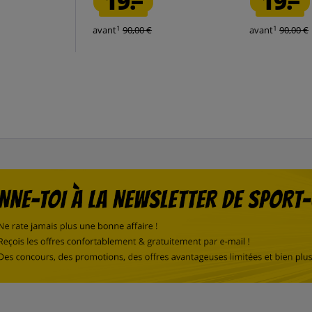
19.
19.
1
1
avant
90,00 €
avant
90,00 €