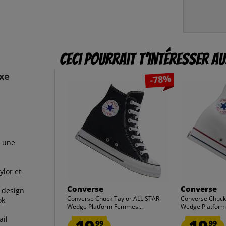
Ceci pourrait t’intéresser au
xe
-78%
c une
ylor et
Converse
Converse
 design
Converse Chuck Taylor ALL STAR
Converse Chuck
ok
Wedge Platform Femmes...
Wedge Platform
ail
99
99