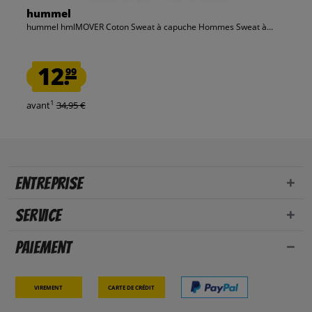
hummel
hummel hmlMOVER Coton Sweat à capuche Hommes Sweat à...
12.
99
1
avant
34,95 €
Entreprise
Service
Paiement
Virement
Carte de crédit