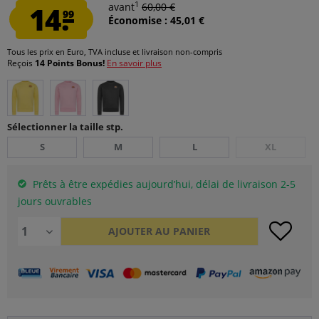
1
14.
avant
60,00 €
99
Économise : 45,01 €
Tous les prix en Euro, TVA incluse et
livraison non-compris
Reçois
14 Points Bonus!
En savoir plus
Sélectionner la taille stp.
S
M
L
XL
Prêts à être expédies aujourd’hui, délai de livraison 2-5
jours ouvrables
AJOUTER AU
PANIER