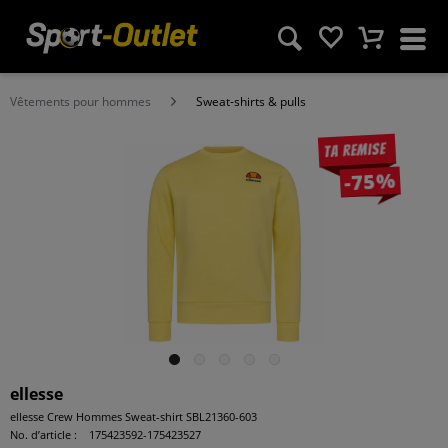
Vêtements pour hommes
Sweat-shirts & pulls
Ta remise
-75%
ellesse
ellesse Crew Hommes Sweat-shirt SBL21360-603
No. d’article :
175423592-175423527