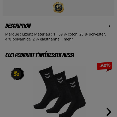
Description
Marque : Lizenz Matériau : 1 : 69 % coton, 25 % polyester,
4 % polyamide, 2 % élasthanne...
mehr
Ceci pourrait t’intéresser aussi
-60%
3
3
x
x