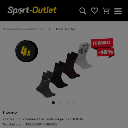
Vêtements pour hommes
Chaussettes
Ta remise
4
-48%
x
Lizenz
Fast & Furious Hommes Chaussettes 4 paires 93891587
No. d’article :
150862929-150862922