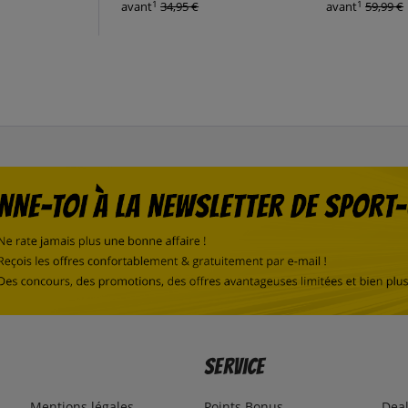
1
1
avant
34,95 €
avant
59,99 €
Service
Mentions légales
Points Bonus
Dea