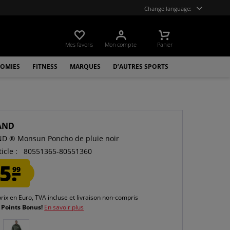
Change language:
Mes favoris
Mon compte
Panier
OMIES
FITNESS
MARQUES
D’AUTRES SPORTS
AND
D ® Monsun Poncho de pluie noir
icle :
80551365-80551360
5.
99
prix en Euro, TVA incluse et
livraison non-compris
 Points Bonus!
En savoir plus