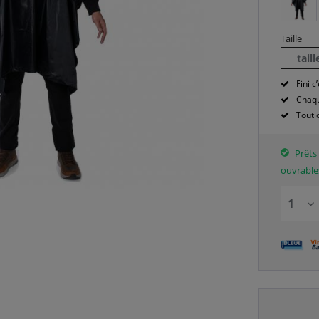
Taille
tail
Fini c’
Chaqu
Tout 
Prêts 
ouvrable