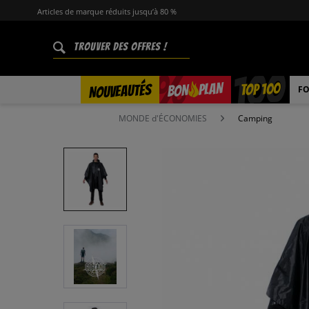
Articles de marque réduits jusqu’à 80 %
%
TOP 100
PLAN
NOUVEAUTÉS
BON
FO
MONDE d'ÉCONOMIES
Camping