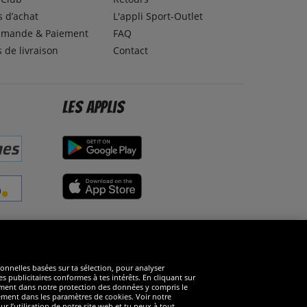
 d’achat
L'appli Sport-Outlet
mande & Paiement
FAQ
s de livraison
Contact
Les applis
éseaux sociaux
ionnelles basées sur ta sélection, pour analyser
s publicitaires conformes à tes intérêts. En cliquant sur
arément dans notre protection des données y compris le
rément dans les paramètres de cookies. Voir notre
 l’utilisation de notre site web et tu peux à tout