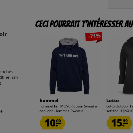
Ceci pourrait t’intéresser au
oir
-71%
tanches
100 en cm
e
hummel
Lotto
hummel hmlMOVER Coton Sweat à
Lotto Outdoor 
de
capuche Hommes Sweat à...
softshell UJA
10.
15.
00
99