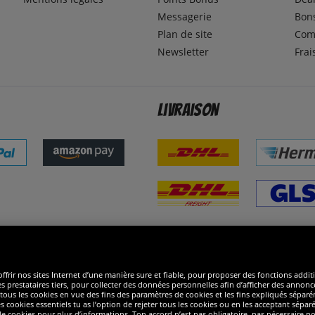
Messagerie
Bons
Plan de site
Com
Newsletter
Frai
Livraison
ommes excellents
R
ffrir nos sites Internet d’une manière sure et fiable, pour proposer des fonctions addit
es prestataires tiers, pour collecter des données personnelles afin d’afficher des annonce
 de tous les cookies en vue des fins des paramètres de cookies et les fins expliqués sép
s cookies essentiels tu as l’option de rejeter tous les cookies ou en les acceptant sépa
 cookies pour plus d’informations. Ton accord n’est pas obligatoire, pas nécessaire pour