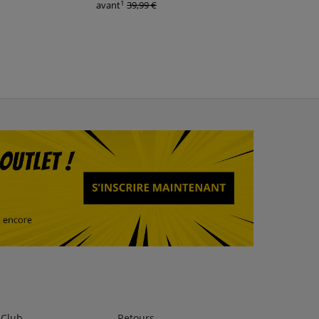
1
1
avant
39,99 €
avant
34,99 €
lClub
Retours