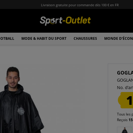
Livraison gratuite pour commande dès 100 € en FR
OTBALL
MODE & HABIT DU SPORT
CHAUSSURES
MONDE D'ÉCON
GOGL
GOGLAN
No. d’art
1
Tous les 
Reçois
15