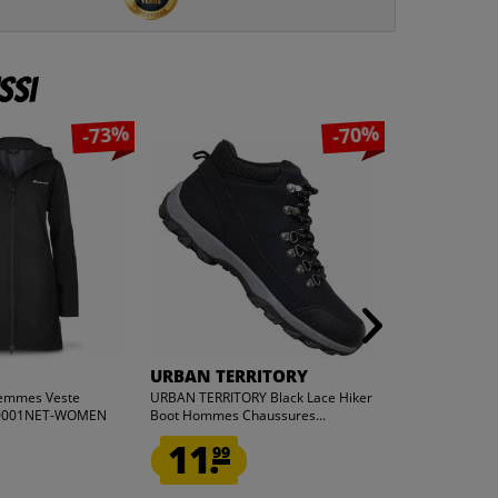
ssi
-73%
-70%
4
4
x
x
URBAN TERRITORY
Sergio Tacc
Femmes Veste
URBAN TERRITORY Black Lace Hiker
Sergio Tacchi
X10001NET-WOMEN
Boot Hommes Chaussures...
Ensemble : Boxer
11.
6.
99
99