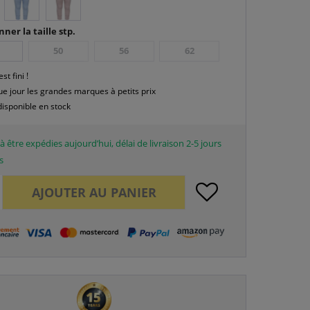
nner la taille stp.
50
56
62
est fini !
e jour les grandes marques à petits prix
disponible en stock
à être expédies aujourd’hui, délai de livraison 2-5 jours
s
AJOUTER AU
PANIER