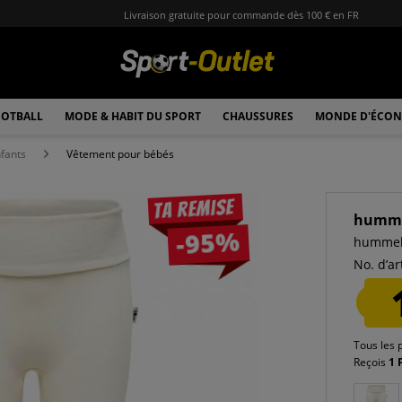
Livraison gratuite pour commande dès 100 € en FR
OTBALL
MODE & HABIT DU SPORT
CHAUSSURES
MONDE D'ÉCON
fants
Vêtement pour bébés
Ta remise
humm
-95%
hummel
No. d’art
Tous les 
Reçois
1 