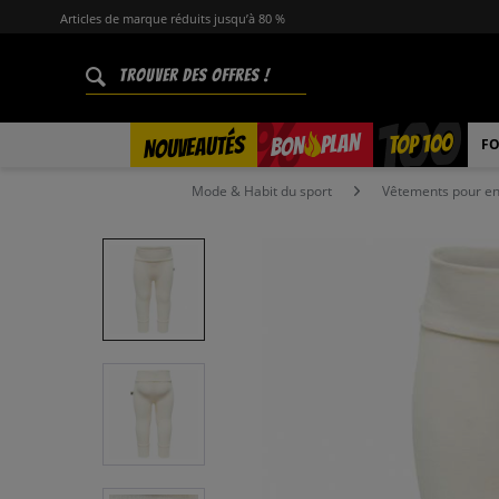
Articles de marque réduits jusqu’à 80 %
%
TOP 100
PLAN
NOUVEAUTÉS
BON
FO
Mode & Habit du sport
Vêtements pour en