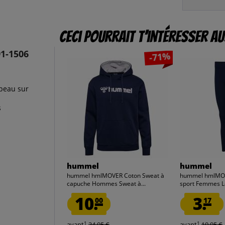
Ceci pourrait t’intéresser au
1-1506
-71%
peau sur
s
hummel
hummel
hummel hmlMOVER Coton Sweat à
hummel hmlMOV
capuche Hommes Sweat à...
sport Femmes Le
10.
3.
00
17
1
1
avant
34,95 €
avant
19,95 €