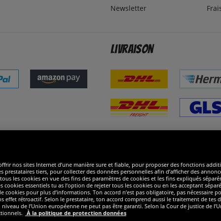
Newsletter
Frai
Livraison
ommes excellents
R
ffrir nos sites Internet d’une manière sure et fiable, pour proposer des fonctions addit
es prestataires tiers, pour collecter des données personnelles afin d’afficher des annonce
 de tous les cookies en vue des fins des paramètres de cookies et les fins expliqués sép
s cookies essentiels tu as l’option de rejeter tous les cookies ou en les acceptant sépa
 cookies pour plus d’informations. Ton accord n’est pas obligatoire, pas nécessaire pour
ffet rétroactif. Selon le prestataire, ton accord comprend aussi le traitement de tes do
iveau de l’Union européenne ne peut pas être garanti. Selon la Cour de justice de l’Un
ctionnels.
À la politique de protection données