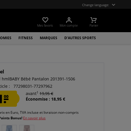
Change language:
Mes favoris
Mon compte
Panier
OMIES
FITNESS
MARQUES
D’AUTRES SPORTS
el
 hmlBABY Bébé Pantalon 201391-1506
icle :
77298031-77297962
1
1.
avant
19,95 €
00
Économise : 18,95 €
prix en Euro, TVA incluse et
livraison non-compris
Points Bonus!
En savoir plus