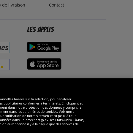
s de livraison
Contact
Les applis
éseaux sociaux
ionnelles basées sur ta sélection, pour analyser
s publicitaires conformes à tes intérêts. En cliquant sur
arément dans notre protection des données y compris le
rément dans les paramètres de cookies. Voir notre
 l’utilisation de notre site web et tu peux à tout
nnées dans un pays tiers (p.ex. les Etats-Unis). Là-bas,
ion européenne il y a la risque que des services de