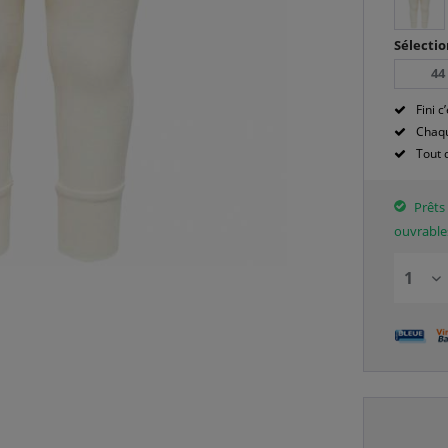
Sélectio
44
Fini c’
Chaqu
Tout 
Prêts 
ouvrable